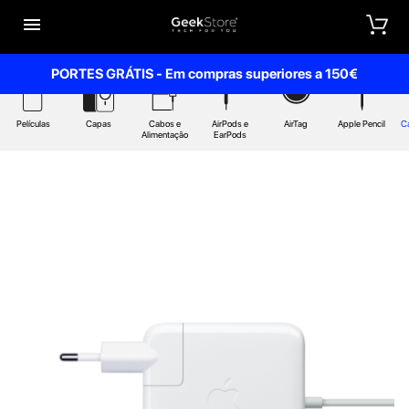


PORTES GRÁTIS - Em compras superiores a 150€
Películas
Capas
Cabos e
AirPods e
AirTag
Apple Pencil
C
Alimentação
EarPods