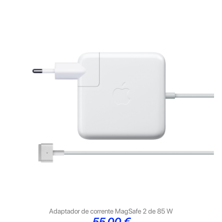
Adaptador de corrente MagSafe 2 de 85 W
Preço
55,00 €