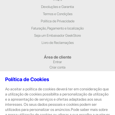
Devoluções e Garantia
Termos e Condições
Política de Privacidade
Faturação, Pagamento e localização
Seja um Embaixador GeekStore
Livro de Reclamações
Área de cliente
Entrar
Criar conta
Newsletter
Política de Cookies
Morada e Contactos
Ao aceitar a política de cookies deverá ter em consideração que
Alameda Dr. Alfredo Pimenta, n.º 204/A Loja 1, 4810-420 Guimarães
a utilização de cookies possibilita a personalização da utilização
Rua Dom Pedro V, n.º 808 R/C, 4785-306 Trofa
e a apresentação de serviços e ofertas adaptadas aos seus
geral@geekstore.pt
interesses. Os seus dados pessoais e cookies podem ser
253 715 974
utilizados para personalizar os anúncios.Pode saber mais sobre
(Chamada para rede fixa nacional)
a nossa utilização de cookies ou alterar a sua escolha a qualquer