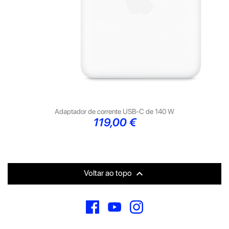
Adaptador de corrente USB‑C de 140 W
Preço
119,00 €

Voltar ao topo
Facebook
YouTube
Instagram