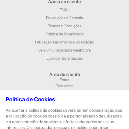
Apoio ao cliente
FAQ's
Devoluções e Garantia
Termos e Condições
Política de Privacidade
Faturação, Pagamento e localização
Seja um Embaixador GeekStore
Livro de Reclamações
Área de cliente
Entrar
Criar conta
Newsletter
Política de Cookies
Morada e Contactos
Ao aceitar a política de cookies deverá ter em consideração que
Alameda Dr. Alfredo Pimenta, n.º 204/A Loja 1, 4810-420 Guimarães
a utilização de cookies possibilita a personalização da utilização
Rua Dom Pedro V, n.º 808 R/C, 4785-306 Trofa
e a apresentação de serviços e ofertas adaptadas aos seus
geral@geekstore.pt
interesses. Os seus dados pessoais e cookies podem ser