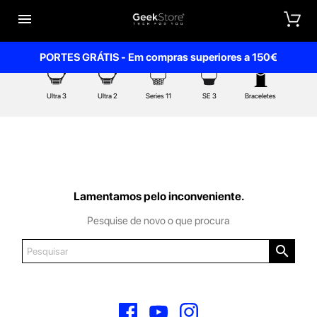


PORTES GRÁTIS - Em compras superiores a 150€
Ultra 3
Ultra 2
Series 11
SE 3
Braceletes
Lamentamos pelo inconveniente.
Pesquise de novo o que procura

Facebook
YouTube
Instagram