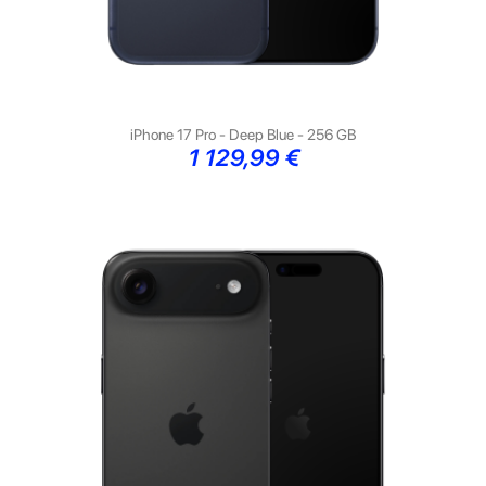
iPhone 17 Pro - Deep Blue - 256 GB
Preço
1 129,99 €