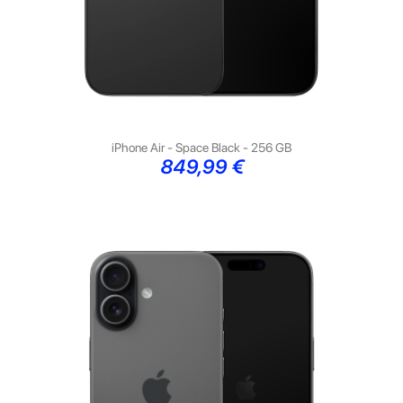
iPhone Air - Space Black - 256 GB
Preço
849,99 €