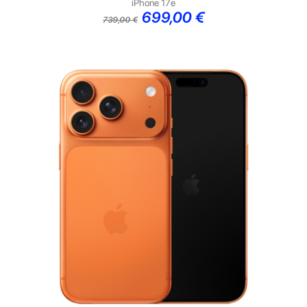
iPhone 17e
Preço
Preço
699,00 €
739,00 €
normal