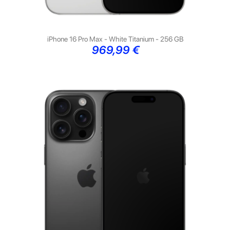
iPhone 16 Pro Max - White Titanium - 256 GB
Preço
969,99 €