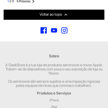
1

2
3
…
5
Próximo

Voltar ao topo
Facebook
YouTube
Instagram
Sobre
A GeekStore é a tua loja de produtos seminovos e novos Apple.
Tratam-se de dispositivos com pouco uso, exposição de loja ou
Novos.
Os seminovos são sempre sujeitos a uma inspeção rigorosa
pelas equipas técnicas que connosco trabalham.
Produtos e Serviços
iPhone
iPad