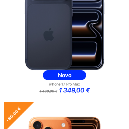
Novo
iPhone 17 Pro Max
Preço
Preço
1 349,00 €
1 499,00 €
normal
-90,00 €