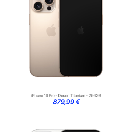
iPhone 16 Pro - Desert Titanium - 256GB
Preço
879,99 €