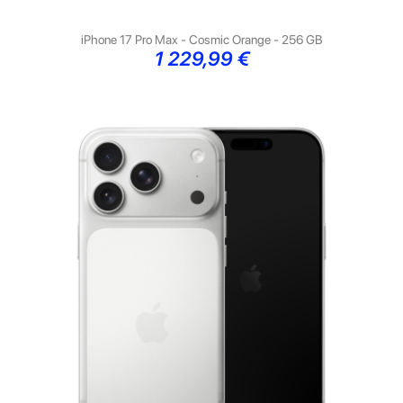
iPhone 17 Pro Max - Cosmic Orange - 256 GB
Preço
1 229,99 €