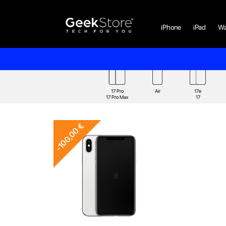
iPhone
iPad
Wa
17 Pro
Air
17e
17 Pro Max
17
-100,00 €