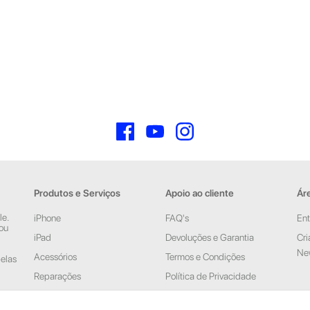
Facebook
YouTube
Instagram
Produtos e Serviços
Apoio ao cliente
Áre
le.
iPhone
FAQ's
Ent
 ou
iPad
Devoluções e Garantia
Cri
New
Acessórios
Termos e Condições
pelas
Reparações
Política de Privacidade
Retomas
Faturação, Pagamento e