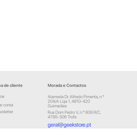
a de cliente
Morada e Contactos
rar
Alameda Dr. Alfredo Pimenta, n.º
204/A Loja 1, 4810-420
ar conta
Guimarães
sletter
Rua Dom Pedro V, n.º 808 R/C,
4785-306 Trofa
geral@geekstore.pt
253 715 974
(Chamada para rede fixa nacional)