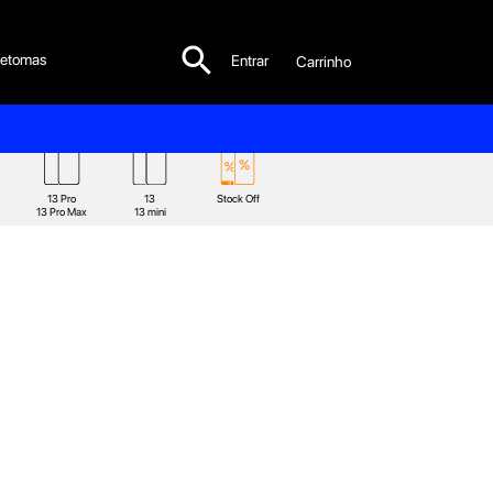

etomas
Entrar
Carrinho

13 Pro
13
Stock Off
13 Pro Max
13 mini