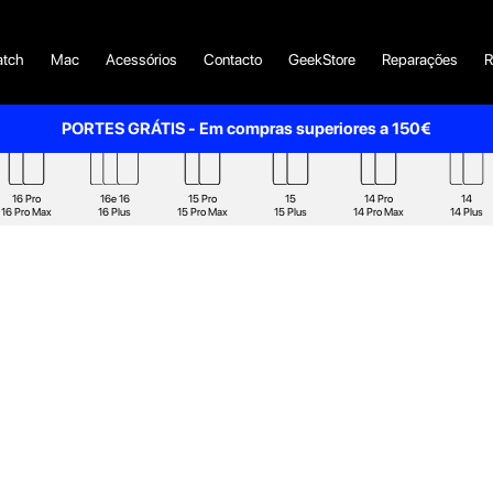
tch
Mac
Acessórios
Contacto
GeekStore
Reparações
R
PORTES GRÁTIS - Em compras superiores a 150€
16 Pro
16e 16
15 Pro
15
14 Pro
14
16 Pro Max
16 Plus
15 Pro Max
15 Plus
14 Pro Max
14 Plus