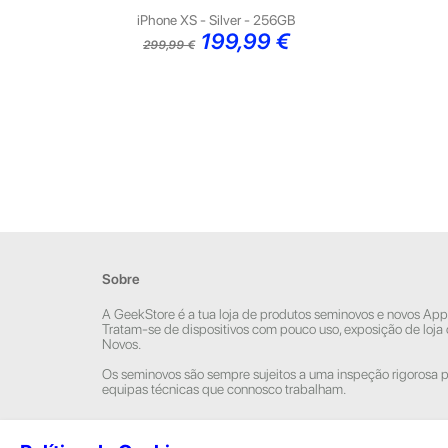
iPhone XS - Silver - 256GB
Preço
Preço
199,99 €
299,99 €
normal
Sobre
A GeekStore é a tua loja de produtos seminovos e novos App
Tratam-se de dispositivos com pouco uso, exposição de loja
Novos.
Os seminovos são sempre sujeitos a uma inspeção rigorosa 
equipas técnicas que connosco trabalham.