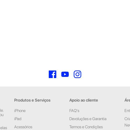
Facebook
YouTube
Instagram
Produtos e Serviços
Apoio ao cliente
Áre
le.
iPhone
FAQ's
Ent
 ou
iPad
Devoluções e Garantia
Cri
New
Acessórios
Termos e Condições
pelas