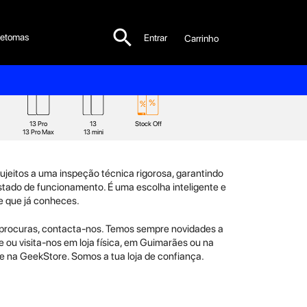

etomas
Entrar
Carrinho

13 Pro
13
Stock Off
13 Pro Max
13 mini
ujeitos a uma inspeção técnica rigorosa, garantindo
tado de funcionamento. É uma escolha inteligente e
e que já conheces.
procuras, contacta‑nos. Temos sempre novidades a
 ou visita‑nos em loja física, em Guimarães ou na
ne na GeekStore. Somos a tua loja de confiança.