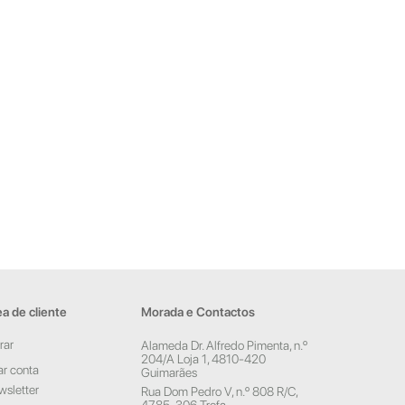
a de cliente
Morada e Contactos
rar
Alameda Dr. Alfredo Pimenta, n.º
204/A Loja 1, 4810-420
ar conta
Guimarães
sletter
Rua Dom Pedro V, n.º 808 R/C,