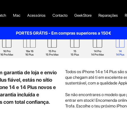
tch
Mac
Acessórios
Contacto
GeekStore
Reparações
R
PORTES GRÁTIS - Em compras superiores a 150€
16 Pro
16e 16
15 Pro
15
14 Pro
14
16 Pro Max
16 Plus
15 Pro Max
15 Plus
14 Pro Max
14 Plus
Todos os iPhone 14 e 14 Plus são s
 garantia de loja e envio
que chegam até ti em excelente es
s fiável, estás no sítio
sustentável, com a qualidade Appl
one 14 e 14 Plus novos e
rantia incluída e
Se não encontrares o modelo que 
entrar em stock! Encomenda online
 com total confiança.
Trofa. Escolhe o teu próximo iPho