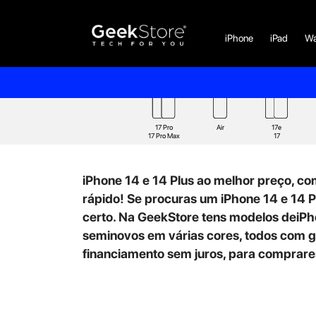
iPhone
iPad
Wa
17 Pro
Air
17e
17 Pro Max
17
iPhone 14 e 14 Plus ao melhor preço, com
rápido! Se procuras um iPhone 14 e 14 Plu
certo. Na GeekStore tens modelos deiPh
seminovos em várias cores, todos com ga
financiamento sem juros, para comprares