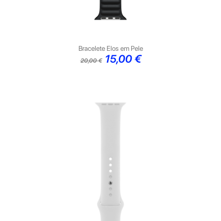
Bracelete Elos em Pele
Preço
Preço
15,00 €
20,00 €
normal