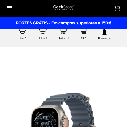


PORTES GRÁTIS - Em compras superiores a 150€
Ultra 3
Ultra 2
Series 11
SE 3
Braceletes