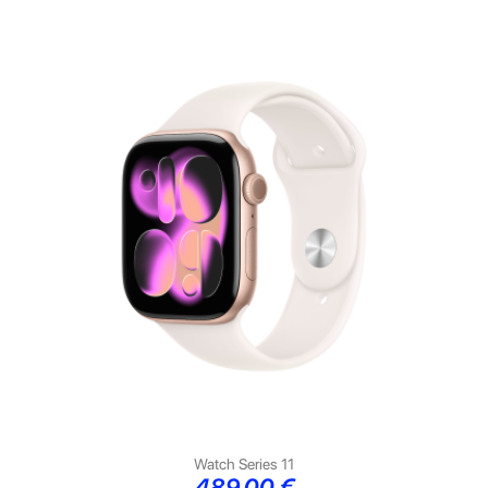
Watch Series 11
Preço
489,00 €