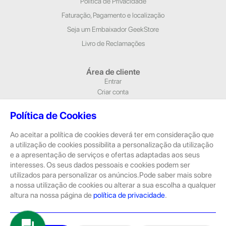
Política de Privacidade
Faturação, Pagamento e localização
Seja um Embaixador GeekStore
Livro de Reclamações
Área de cliente
Entrar
Criar conta
Newsletter
Política de Cookies
Morada e Contactos
Ao aceitar a política de cookies deverá ter em consideração que
Alameda Dr. Alfredo Pimenta, n.º 204/A Loja 1, 4810-420 Guimarães
a utilização de cookies possibilita a personalização da utilização
Rua Dom Pedro V, n.º 808 R/C, 4785-306 Trofa
e a apresentação de serviços e ofertas adaptadas aos seus
geral@geekstore.pt
interesses. Os seus dados pessoais e cookies podem ser
253 715 974
utilizados para personalizar os anúncios.Pode saber mais sobre
(Chamada para rede fixa nacional)
a nossa utilização de cookies ou alterar a sua escolha a qualquer
altura na nossa página de
política de privacidade
.