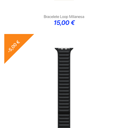
Bracelete Loop Milanesa
Preço
15,00 €
-5,00 €