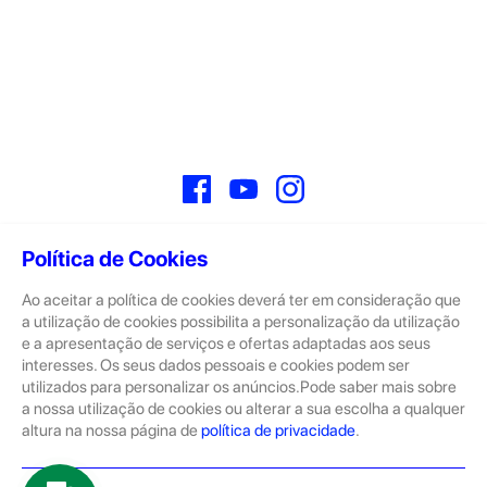
Facebook
YouTube
Instagram
Política de Cookies
Ao aceitar a política de cookies deverá ter em consideração que
Sobre
a utilização de cookies possibilita a personalização da utilização
e a apresentação de serviços e ofertas adaptadas aos seus
A GeekStore é a tua loja de produtos seminovos e novos Apple.
Tratam-se de dispositivos com pouco uso, exposição de loja ou
interesses. Os seus dados pessoais e cookies podem ser
Novos.
utilizados para personalizar os anúncios.Pode saber mais sobre
a nossa utilização de cookies ou alterar a sua escolha a qualquer
Os seminovos são sempre sujeitos a uma inspeção rigorosa
altura na nossa página de
política de privacidade
.
pelas equipas técnicas que connosco trabalham.
Produtos e Serviços