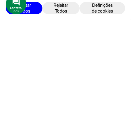
iPhone
Aceitar
Rejeitar
Definições
Contate-
Todos
Todos
de cookies
nos
iPad
Acessórios
Reparações
Retomas
Apoio ao cliente
FAQ's
Devoluções e Garantia
Termos e Condições
Política de Privacidade
Faturação, Pagamento e localização
Seja um Embaixador GeekStore
Livro de Reclamações
Área de cliente