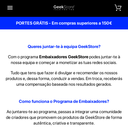


PORTES GRÁTIS - Em compras superiores a 150€
Queres juntar-te à equipa GeekStore?
Com o programa
Embaixadores GeekStore
podes juntar-te à
nossa equipa e começar a monetizar as tuas redes sociais.
Tudo que tens que fazer é divulgar e recomendar os nossos
produtos e, dessa forma, conduzir a vendas.
Em troca, receberás
uma compensação baseada nos resultados gerados.
Como funciona o Programa de Embaixadores?
Ao juntares-te ao programa, passas a integrar uma comunidade
de criadores que promovem os produtos da GeekStore de forma
autêntica, criativa e transparente.