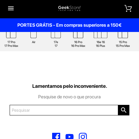


PORTES GRÁTIS - Em compras superiores a 150€
17 Pro
Air
17e
16 Pro
16e 16
15 Pro
17 Pro Max
17
16 Pro Max
16 Plus
15 Pro Max
Lamentamos pelo inconveniente.
Pesquise de novo o que procura

Facebook
YouTube
Instagram