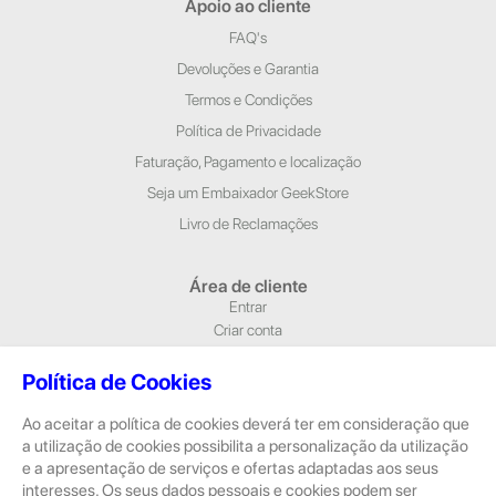
Apoio ao cliente
FAQ's
Devoluções e Garantia
Termos e Condições
Política de Privacidade
Faturação, Pagamento e localização
Seja um Embaixador GeekStore
Livro de Reclamações
Área de cliente
Entrar
Criar conta
Newsletter
Política de Cookies
Morada e Contactos
Ao aceitar a política de cookies deverá ter em consideração que
Alameda Dr. Alfredo Pimenta, n.º 204/A Loja 1, 4810-420 Guimarães
a utilização de cookies possibilita a personalização da utilização
Rua Dom Pedro V, n.º 808 R/C, 4785-306 Trofa
e a apresentação de serviços e ofertas adaptadas aos seus
geral@geekstore.pt
interesses. Os seus dados pessoais e cookies podem ser