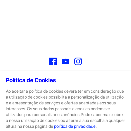
Facebook
YouTube
Instagram
Política de Cookies
Ao aceitar a política de cookies deverá ter em consideração que
Sobre
a utilização de cookies possibilita a personalização da utilização
e a apresentação de serviços e ofertas adaptadas aos seus
A GeekStore é a tua loja de produtos seminovos e novos Apple.
Tratam-se de dispositivos com pouco uso, exposição de loja ou
interesses. Os seus dados pessoais e cookies podem ser
Novos.
utilizados para personalizar os anúncios.Pode saber mais sobre
a nossa utilização de cookies ou alterar a sua escolha a qualquer
Os seminovos são sempre sujeitos a uma inspeção rigorosa
altura na nossa página de
política de privacidade
.
pelas equipas técnicas que connosco trabalham.