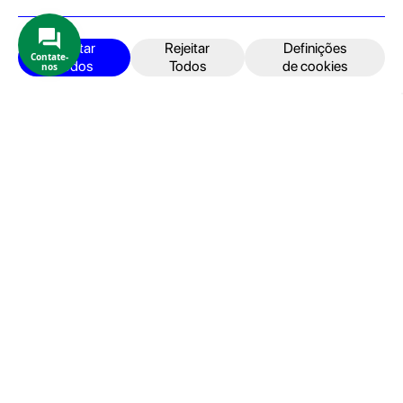
Produtos e Serviços
iPhone
Aceitar
Rejeitar
Definições
Contate-
Todos
Todos
de cookies
nos
iPad
Acessórios
Reparações
Retomas
Apoio ao cliente
FAQ's
Devoluções e Garantia
Termos e Condições
Política de Privacidade
Faturação, Pagamento e localização
Seja um Embaixador GeekStore
Livro de Reclamações