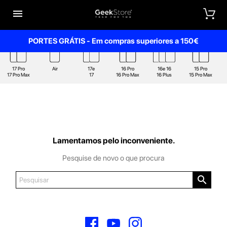


PORTES GRÁTIS - Em compras superiores a 150€
17 Pro
Air
17e
16 Pro
16e 16
15 Pro
17 Pro Max
17
16 Pro Max
16 Plus
15 Pro Max
Lamentamos pelo inconveniente.
Pesquise de novo o que procura

Facebook
YouTube
Instagram