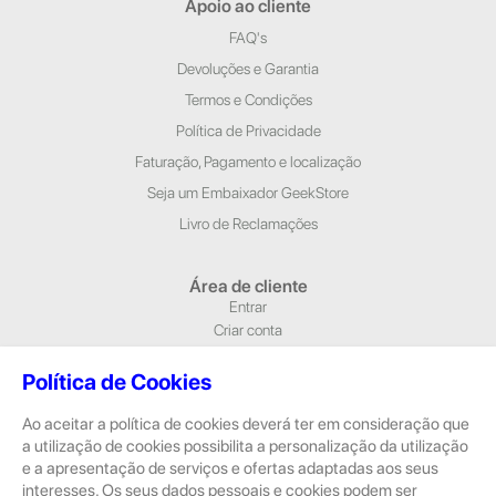
Apoio ao cliente
FAQ's
Devoluções e Garantia
Termos e Condições
Política de Privacidade
Faturação, Pagamento e localização
Seja um Embaixador GeekStore
Livro de Reclamações
Área de cliente
Entrar
Criar conta
Newsletter
Política de Cookies
Morada e Contactos
Ao aceitar a política de cookies deverá ter em consideração que
Alameda Dr. Alfredo Pimenta, n.º 204/A Loja 1, 4810-420 Guimarães
a utilização de cookies possibilita a personalização da utilização
Rua Dom Pedro V, n.º 808 R/C, 4785-306 Trofa
e a apresentação de serviços e ofertas adaptadas aos seus
geral@geekstore.pt
interesses. Os seus dados pessoais e cookies podem ser