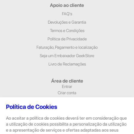
Apoio ao cliente
FAQ's
Devoluções e Garantia
Termos e Condições
Política de Privacidade
Faturação, Pagamento e localização
Seja um Embaixador GeekStore
Livro de Reclamações
Área de cliente
Entrar
Criar conta
Newsletter
Política de Cookies
Morada e Contactos
Ao aceitar a política de cookies deverá ter em consideração que
Alameda Dr. Alfredo Pimenta, n.º 204/A Loja 1, 4810-420 Guimarães
a utilização de cookies possibilita a personalização da utilização
Rua Dom Pedro V, n.º 808 R/C, 4785-306 Trofa
e a apresentação de serviços e ofertas adaptadas aos seus
geral@geekstore.pt