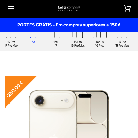


PORTES GRÁTIS - Em compras superiores a 150€
17 Pro
Air
17e
16 Pro
16e 16
15 Pro
17 Pro Max
17
16 Pro Max
16 Plus
15 Pro Max
-250,00 €