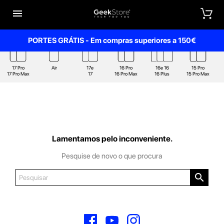


PORTES GRÁTIS - Em compras superiores a 150€
17 Pro
Air
17e
16 Pro
16e 16
15 Pro
17 Pro Max
17
16 Pro Max
16 Plus
15 Pro Max
Lamentamos pelo inconveniente.
Pesquise de novo o que procura

Facebook
YouTube
Instagram