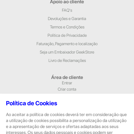
Apoio ao cliente
FAQ's
Devoluções e Garantia
Termos e Condições
Política de Privacidade
Faturação, Pagamento e localização
Seja um Embaixador GeekStore
Livro de Reclamações
Área de cliente
Entrar
Criar conta
Newsletter
Política de Cookies
Morada e Contactos
Ao aceitar a política de cookies deverá ter em consideração que
Alameda Dr. Alfredo Pimenta, n.º 204/A Loja 1, 4810-420 Guimarães
a utilização de cookies possibilita a personalização da utilização
Rua Dom Pedro V, n.º 808 R/C, 4785-306 Trofa
e a apresentação de serviços e ofertas adaptadas aos seus
geral@geekstore.pt
interesses. Os seus dados pessoais e cookies podem ser