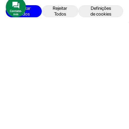
iPhone
Aceitar
Rejeitar
Definições
Contate-
Todos
Todos
de cookies
nos
iPad
Acessórios
Reparações
Retomas
Apoio ao cliente
FAQ's
Devoluções e Garantia
Termos e Condições
Política de Privacidade
Faturação, Pagamento e localização
Seja um Embaixador GeekStore
Livro de Reclamações