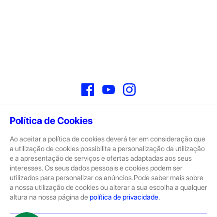
Facebook
YouTube
Instagram
Política de Cookies
Ao aceitar a política de cookies deverá ter em consideração que
Sobre
a utilização de cookies possibilita a personalização da utilização
e a apresentação de serviços e ofertas adaptadas aos seus
A GeekStore é a tua loja de produtos seminovos e novos Apple.
Tratam-se de dispositivos com pouco uso, exposição de loja ou
interesses. Os seus dados pessoais e cookies podem ser
Novos.
utilizados para personalizar os anúncios.Pode saber mais sobre
a nossa utilização de cookies ou alterar a sua escolha a qualquer
Os seminovos são sempre sujeitos a uma inspeção rigorosa
altura na nossa página de
política de privacidade
.
pelas equipas técnicas que connosco trabalham.
Produtos e Serviços