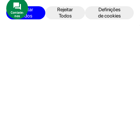
iPhone
Aceitar
Rejeitar
Definições
Contate-
Todos
Todos
de cookies
nos
iPad
Acessórios
Reparações
Retomas
Apoio ao cliente
FAQ's
Devoluções e Garantia
Termos e Condições
Política de Privacidade
Faturação, Pagamento e localização
Seja um Embaixador GeekStore
Livro de Reclamações