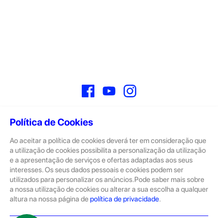
Facebook
YouTube
Instagram
Política de Cookies
Ao aceitar a política de cookies deverá ter em consideração que
Sobre
a utilização de cookies possibilita a personalização da utilização
e a apresentação de serviços e ofertas adaptadas aos seus
A GeekStore é a tua loja de produtos seminovos e novos Apple.
Tratam-se de dispositivos com pouco uso, exposição de loja ou
interesses. Os seus dados pessoais e cookies podem ser
Novos.
utilizados para personalizar os anúncios.Pode saber mais sobre
a nossa utilização de cookies ou alterar a sua escolha a qualquer
Os seminovos são sempre sujeitos a uma inspeção rigorosa
altura na nossa página de
política de privacidade
.
pelas equipas técnicas que connosco trabalham.
Produtos e Serviços