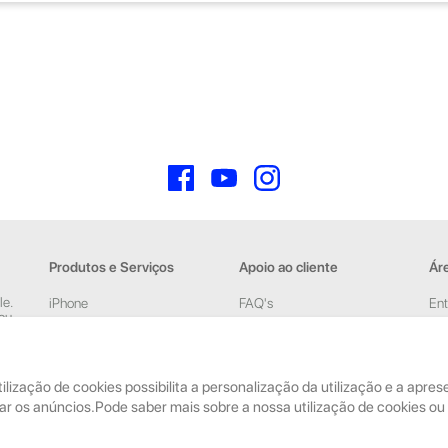
Facebook
YouTube
Instagram
Produtos e Serviços
Apoio ao cliente
Áre
le.
iPhone
FAQ's
Ent
 ou
iPad
Devoluções e Garantia
Cri
New
Acessórios
Termos e Condições
pelas
tilização de cookies possibilita a personalização da utilização e a apr
Reparações
Política de Privacidade
ar os anúncios.Pode saber mais sobre a nossa utilização de cookies ou 
Retomas
Faturação, Pagamento e
localização