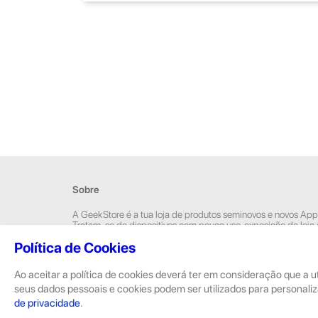
Sobre
A GeekStore é a tua loja de produtos seminovos e novos App
Tratam-se de dispositivos com pouco uso, exposição de loja
Novos.
Política de Cookies
Os seminovos são sempre sujeitos a uma inspeção rigorosa 
equipas técnicas que connosco trabalham.
Ao aceitar a política de cookies deverá ter em consideração que a u
seus dados pessoais e cookies podem ser utilizados para personaliz
de privacidade
.