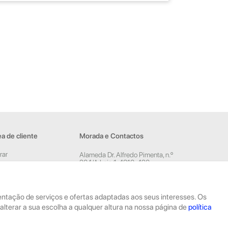
a de cliente
Morada e Contactos
rar
Alameda Dr. Alfredo Pimenta, n.º
204/A Loja 1, 4810-420
ar conta
Guimarães
sletter
Rua Dom Pedro V, n.º 808 R/C,
4785-306 Trofa
esentação de serviços e ofertas adaptadas aos seus interesses. Os
geral@geekstore.pt
alterar a sua escolha a qualquer altura na nossa página de
política
253 715 974
(Chamada para rede fixa nacional)