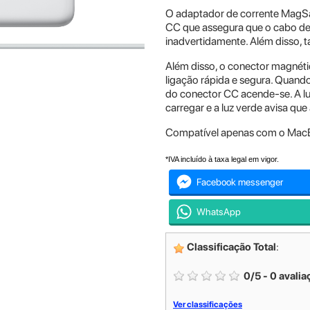
O adaptador de corrente MagS
CC que assegura que o cabo de 
inadvertidamente. Além disso, 
Além disso, o conector magnétic
ligação rápida e segura. Quando
do conector CC acende-se. A luz
carregar e a luz verde avisa que
Compatível apenas com o MacB
*IVA incluído à taxa legal em vigor.
Facebook messenger
WhatsApp
Classificação Total
:
0
/
5
-
0
avalia
Ver classificações