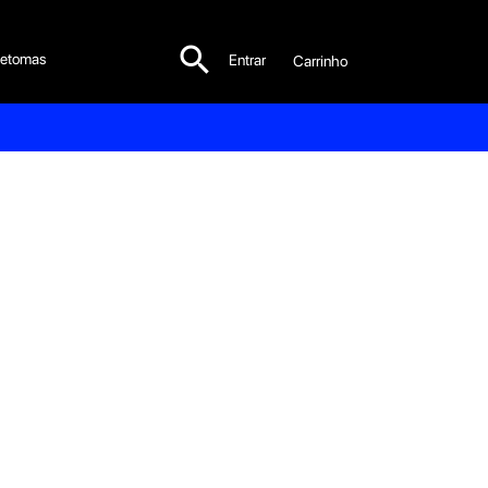

etomas
Entrar
Carrinho
