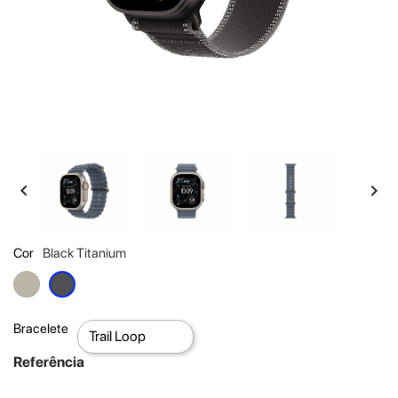


Cor
Black Titanium
Natural
Black
Titanium
Titanium
Bracelete
Referência