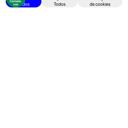
Contate-
Todos
Todos
de cookies
nos
iPad
Acessórios
Reparações
Retomas
Apoio ao cliente
FAQ's
Devoluções e Garantia
Termos e Condições
Política de Privacidade
Faturação, Pagamento e localização
Seja um Embaixador GeekStore
Livro de Reclamações
Área de cliente
Entrar