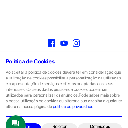
Facebook
YouTube
Instagram
Política de Cookies
Ao aceitar a política de cookies deverá ter em consideração que
Sobre
a utilização de cookies possibilita a personalização da utilização
e a apresentação de serviços e ofertas adaptadas aos seus
A GeekStore é a tua loja de produtos seminovos e novos Apple.
Tratam-se de dispositivos com pouco uso, exposição de loja ou
interesses. Os seus dados pessoais e cookies podem ser
Novos.
utilizados para personalizar os anúncios.Pode saber mais sobre
a nossa utilização de cookies ou alterar a sua escolha a qualquer
Os seminovos são sempre sujeitos a uma inspeção rigorosa
altura na nossa página de
política de privacidade
.
pelas equipas técnicas que connosco trabalham.
Produtos e Serviços
iPhone
Aceitar
Rejeitar
Definições