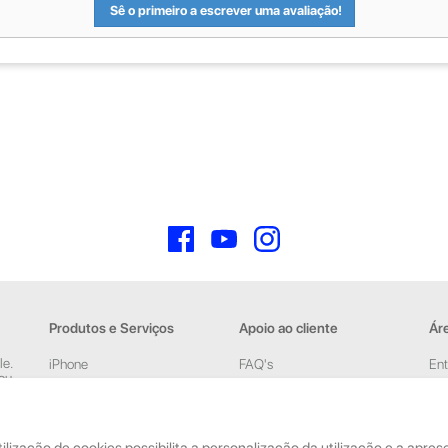
Sê o primeiro a escrever uma avaliação!
Facebook
YouTube
Instagram
Produtos e Serviços
Apoio ao cliente
Áre
le.
iPhone
FAQ's
Ent
 ou
iPad
Devoluções e Garantia
Cri
New
Acessórios
Termos e Condições
pelas