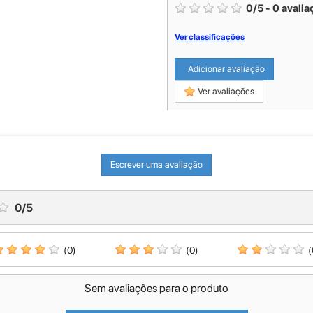
0
/
5
-
0
avalia
Ver classificações
Adicionar avaliação
Ver avaliações
Escrever uma avaliação
0
/
5
(0)
(0)
(
Sem avaliações para o produto