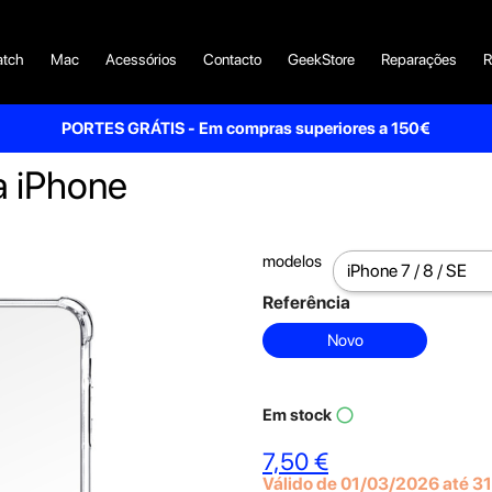
tch
Mac
Acessórios
Contacto
GeekStore
Reparações
R
PORTES GRÁTIS - Em compras superiores a 150€
a iPhone
modelos
Referência
Novo
Em stock
panorama_fish_eye
7,50 €
Válido de 01/03/2026 até 3