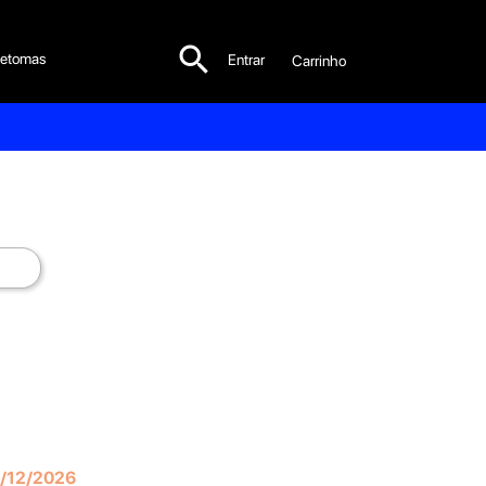

etomas
Entrar
Carrinho

1/12/2026