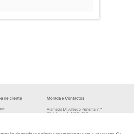
a de cliente
Morada e Contactos
rar
Alameda Dr. Alfredo Pimenta, n.º
204/A Loja 1, 4810-420
ar conta
Guimarães
sletter
Rua Dom Pedro V, n.º 808 R/C,
4785-306 Trofa