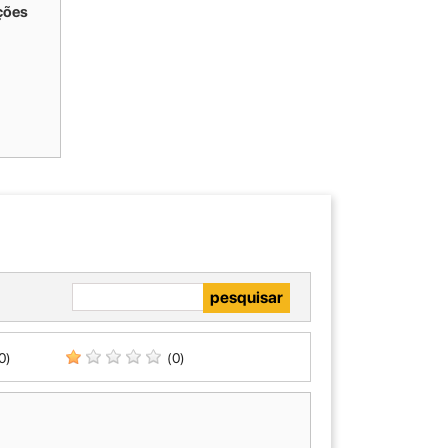
ções
0)
(0)