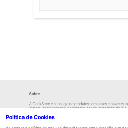
Sobre
A GeekStore é a tua loja de produtos seminovos e novos App
Tratam-se de dispositivos com pouco uso, exposição de loja
Novos.
Política de Cookies
Os seminovos são sempre sujeitos a uma inspeção rigorosa 
equipas técnicas que connosco trabalham.