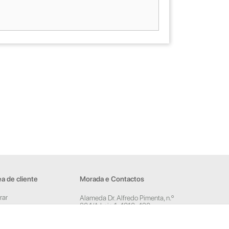
a de cliente
Morada e Contactos
rar
Alameda Dr. Alfredo Pimenta, n.º
204/A Loja 1, 4810-420
ar conta
Guimarães
sletter
Rua Dom Pedro V, n.º 808 R/C,