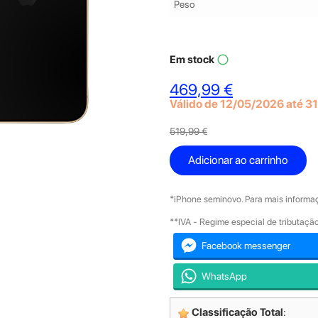
Peso
Em stock
panorama_fish_eye
469,99 €
Válido de 12/05/2026 até 3
519,99 €
Adicionar ao carrinho
*iPhone seminovo. Para mais informaç
**IVA - Regime especial de tributaç
Facebook messenger
WhatsApp
Classificação Total
: