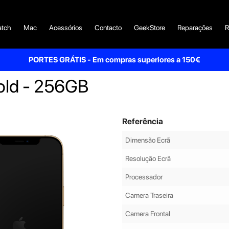
tch
Mac
Acessórios
Contacto
GeekStore
Reparações
R
PORTES GRÁTIS - Em compras superiores a 150€
old - 256GB
Referência
Dimensão Ecrã
Resolução Ecrã
Processador
Camera Traseira
Camera Frontal