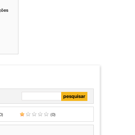
ções
0)
(0)