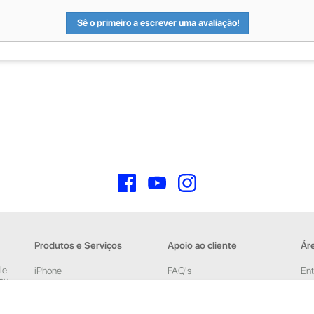
Sê o primeiro a escrever uma avaliação!
Facebook
YouTube
Instagram
Produtos e Serviços
Apoio ao cliente
Áre
le.
iPhone
FAQ's
Ent
 ou
iPad
Devoluções e Garantia
Cri
New
Acessórios
Termos e Condições
pelas