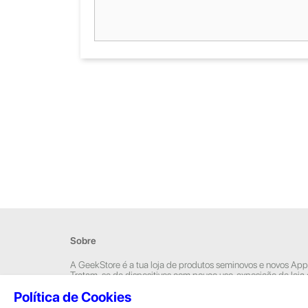
Sobre
A GeekStore é a tua loja de produtos seminovos e novos App
Tratam-se de dispositivos com pouco uso, exposição de loja
Novos.
Política de Cookies
Os seminovos são sempre sujeitos a uma inspeção rigorosa 