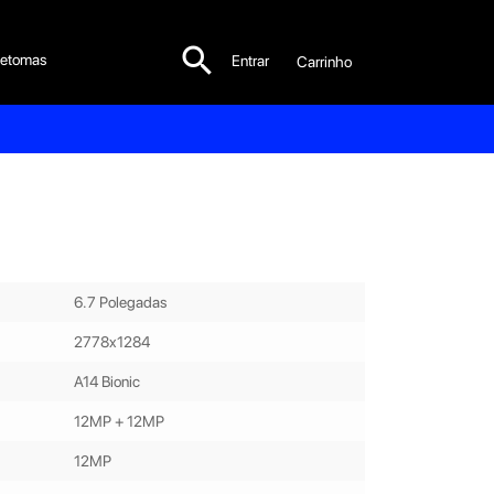

etomas
Entrar
Carrinho

6.7 Polegadas
2778x1284
A14 Bionic
12MP + 12MP
12MP