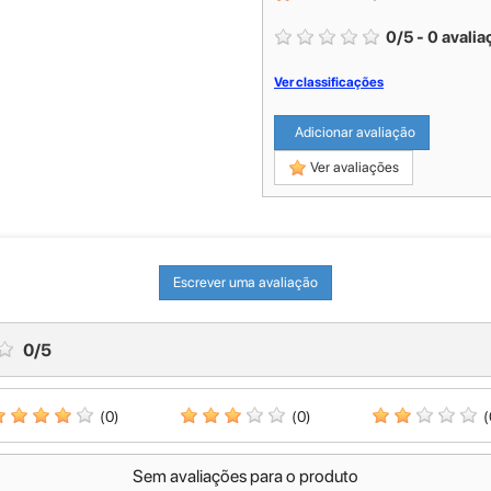
0
/
5
-
0
avalia
Ver classificações
Adicionar avaliação
Ver avaliações
Escrever uma avaliação
0
/
5
(0)
(0)
(
Sem avaliações para o produto