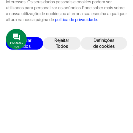
Tratam-se de dispositivos com pouco uso, exposição de loja ou
interesses. Os seus dados pessoais e cookies podem ser
Novos.
utilizados para personalizar os anúncios.Pode saber mais sobre
a nossa utilização de cookies ou alterar a sua escolha a qualquer
Os seminovos são sempre sujeitos a uma inspeção rigorosa
altura na nossa página de
política de privacidade
.
pelas equipas técnicas que connosco trabalham.
Produtos e Serviços
iPhone
Aceitar
Rejeitar
Definições
Contate-
Todos
Todos
de cookies
nos
iPad
Acessórios
Reparações
Retomas
Apoio ao cliente
FAQ's
Devoluções e Garantia
Termos e Condições
Política de Privacidade
Faturação, Pagamento e localização