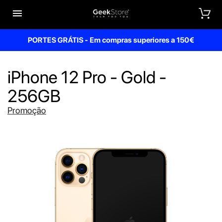


PORTES GRÁTIS - Em compras superiores a 150€
iPhone 12 Pro - Gold -
256GB
Promoção