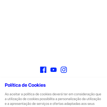
Facebook
YouTube
Instagram
Política de Cookies
Ao aceitar a política de cookies deverá ter em consideração que
Sobre
a utilização de cookies possibilita a personalização da utilização
e a apresentação de serviços e ofertas adaptadas aos seus
A GeekStore é a tua loja de produtos seminovos e novos Apple.