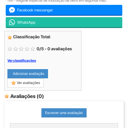
**IVA - Regime especial de tributação de bens em segunda mão.
Facebook messenger
WhatsApp
Classificação Total
:
0
/
5
-
0
avaliações
Ver classificações
Adicionar avaliação
Ver avaliações
Avaliações
(0)
Escrever uma avaliação