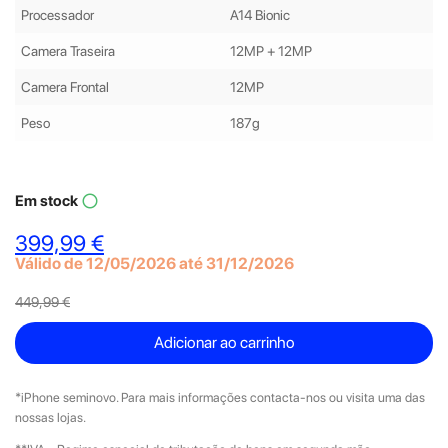
Processador
A14 Bionic
Camera Traseira
12MP + 12MP
Camera Frontal
12MP
Peso
187g
Em stock
panorama_fish_eye
399,99 €
Válido de 12/05/2026 até 31/12/2026
449,99 €
Adicionar ao carrinho
*iPhone seminovo. Para mais informações contacta-nos ou visita uma das
nossas lojas.