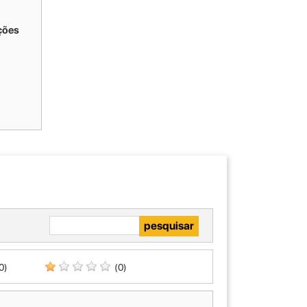
ções
0)
(0)