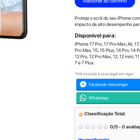
Adicionar ao carrinho
Proteja o ecrã do seu iPhone com
impacto de alto desempenho para
Disponível para:
iPhone 17 Pro, 17 Pro Max, Air, 17,
Pro Max, 15, 15 Plus, 14 Pro, 14 P
12 Pro, 12 Pro Max, 12, 12 mini, 11
7 e 7 Plus.
*IVA incluído à taxa legal em vigor.
Facebook messenger
WhatsApp
Classificação Total
:
0
/
5
-
0
avalia
Ver classificações