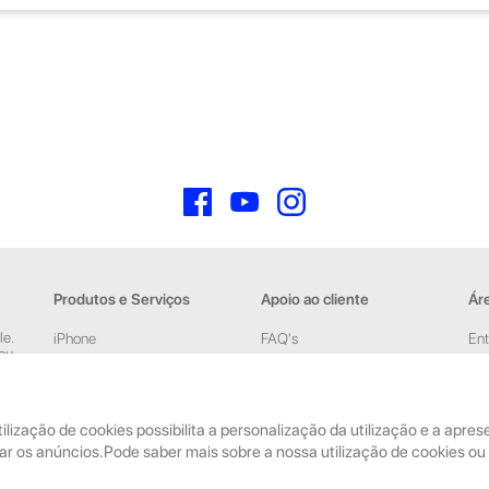
Facebook
YouTube
Instagram
Produtos e Serviços
Apoio ao cliente
Áre
le.
iPhone
FAQ's
Ent
 ou
iPad
Devoluções e Garantia
Cri
New
Acessórios
Termos e Condições
pelas
tilização de cookies possibilita a personalização da utilização e a apr
Reparações
Política de Privacidade
ar os anúncios.Pode saber mais sobre a nossa utilização de cookies ou 
Retomas
Faturação, Pagamento e
localização