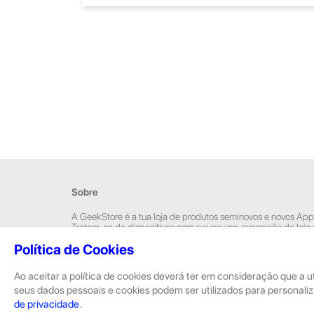
Sobre
A GeekStore é a tua loja de produtos seminovos e novos App
Tratam-se de dispositivos com pouco uso, exposição de loja
Novos.
Política de Cookies
Os seminovos são sempre sujeitos a uma inspeção rigorosa 
equipas técnicas que connosco trabalham.
Ao aceitar a política de cookies deverá ter em consideração que a u
seus dados pessoais e cookies podem ser utilizados para personaliz
de privacidade
.