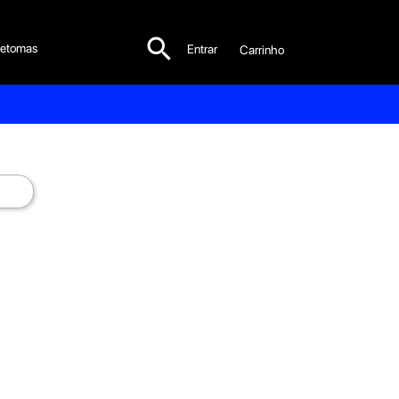

etomas
Entrar
Carrinho
