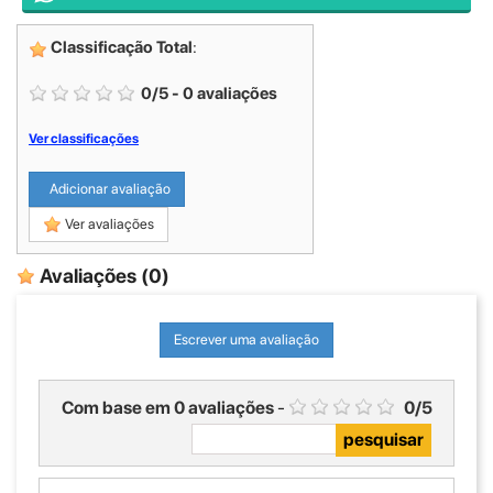
Classificação Total
:
0
/
5
-
0
avaliações
Ver classificações
Adicionar avaliação
Ver avaliações
Avaliações
(0)
Escrever uma avaliação
Com base em
0
avaliações
-
0
/
5