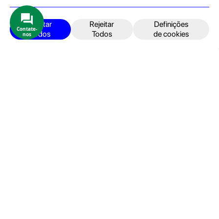
Produtos e Serviços
iPhone
Aceitar
Rejeitar
Definições
Contate-
Todos
Todos
de cookies
nos
iPad
Acessórios
Reparações
Retomas
Apoio ao cliente
FAQ's
Devoluções e Garantia
Termos e Condições
Política de Privacidade
Faturação, Pagamento e localização
Seja um Embaixador GeekStore
Livro de Reclamações