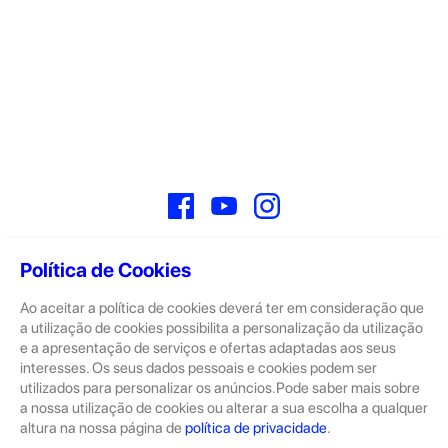
Facebook
YouTube
Instagram
Política de Cookies
Ao aceitar a política de cookies deverá ter em consideração que
Sobre
a utilização de cookies possibilita a personalização da utilização
e a apresentação de serviços e ofertas adaptadas aos seus
A GeekStore é a tua loja de produtos seminovos e novos Apple.
Tratam-se de dispositivos com pouco uso, exposição de loja ou
interesses. Os seus dados pessoais e cookies podem ser
Novos.
utilizados para personalizar os anúncios.Pode saber mais sobre
a nossa utilização de cookies ou alterar a sua escolha a qualquer
Os seminovos são sempre sujeitos a uma inspeção rigorosa
altura na nossa página de
política de privacidade
.
pelas equipas técnicas que connosco trabalham.