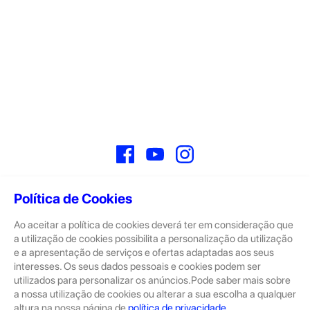
Facebook
YouTube
Instagram
Política de Cookies
Ao aceitar a política de cookies deverá ter em consideração que
Sobre
a utilização de cookies possibilita a personalização da utilização
e a apresentação de serviços e ofertas adaptadas aos seus
A GeekStore é a tua loja de produtos seminovos e novos Apple.
Tratam-se de dispositivos com pouco uso, exposição de loja ou
interesses. Os seus dados pessoais e cookies podem ser
Novos.
utilizados para personalizar os anúncios.Pode saber mais sobre
a nossa utilização de cookies ou alterar a sua escolha a qualquer
Os seminovos são sempre sujeitos a uma inspeção rigorosa
altura na nossa página de
política de privacidade
.