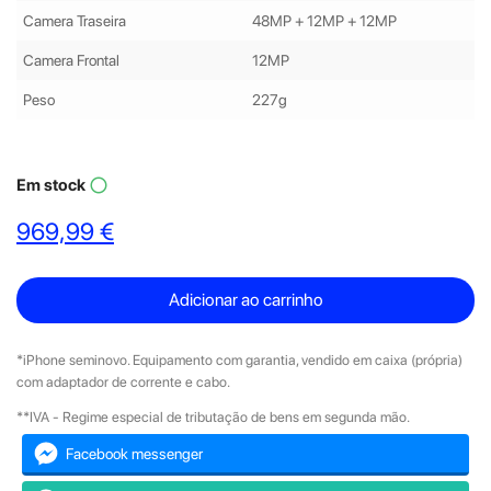
Camera Traseira
48MP + 12MP + 12MP
Camera Frontal
12MP
Peso
227g
Em stock
panorama_fish_eye
969,99 €
Adicionar ao carrinho
*iPhone seminovo. Equipamento com garantia, vendido em caixa (própria)
com adaptador de corrente e cabo.
**IVA - Regime especial de tributação de bens em segunda mão.
Facebook messenger