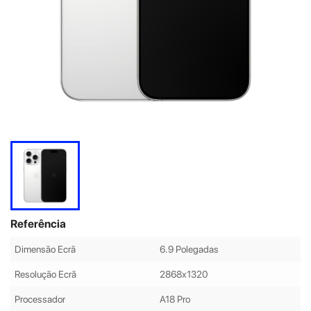
Referência
Dimensão Ecrã
6.9 Polegadas
Resolução Ecrã
2868x1320
Processador
A18 Pro