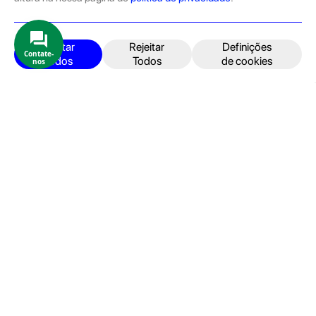
pelas equipas técnicas que connosco trabalham.
Produtos e Serviços
iPhone
Aceitar
Rejeitar
Definições
Contate-
Todos
Todos
de cookies
nos
iPad
Acessórios
Reparações
Retomas
Apoio ao cliente
FAQ's
Devoluções e Garantia
Termos e Condições
Política de Privacidade
Faturação, Pagamento e localização
Seja um Embaixador GeekStore
Livro de Reclamações