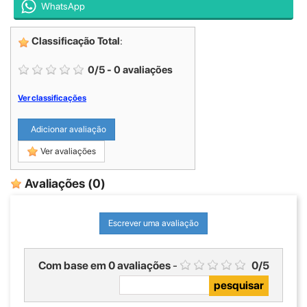
WhatsApp
Classificação Total
:
0
/
5
-
0
avaliações
Ver classificações
Adicionar avaliação
Ver avaliações
Avaliações
(0)
Escrever uma avaliação
Com base em
0
avaliações
-
0
/
5