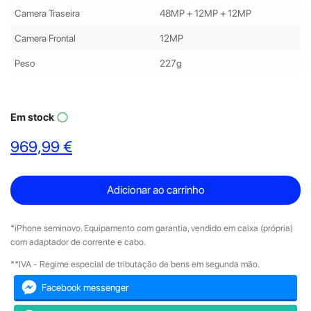
Camera Traseira
48MP + 12MP + 12MP
Camera Frontal
12MP
Peso
227g
Em stock
panorama_fish_eye
969,99 €
Adicionar ao carrinho
*iPhone seminovo. Equipamento com garantia, vendido em caixa (própria)
com adaptador de corrente e cabo.
**IVA - Regime especial de tributação de bens em segunda mão.
Facebook messenger