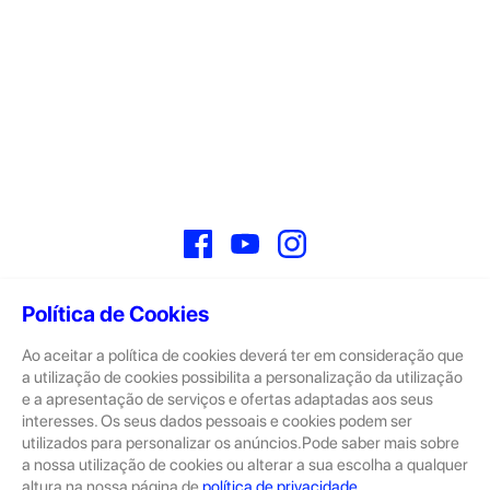
Facebook
YouTube
Instagram
Política de Cookies
Ao aceitar a política de cookies deverá ter em consideração que
Sobre
a utilização de cookies possibilita a personalização da utilização
e a apresentação de serviços e ofertas adaptadas aos seus
A GeekStore é a tua loja de produtos seminovos e novos Apple.
Tratam-se de dispositivos com pouco uso, exposição de loja ou
interesses. Os seus dados pessoais e cookies podem ser
Novos.
utilizados para personalizar os anúncios.Pode saber mais sobre
a nossa utilização de cookies ou alterar a sua escolha a qualquer
Os seminovos são sempre sujeitos a uma inspeção rigorosa
altura na nossa página de
política de privacidade
.