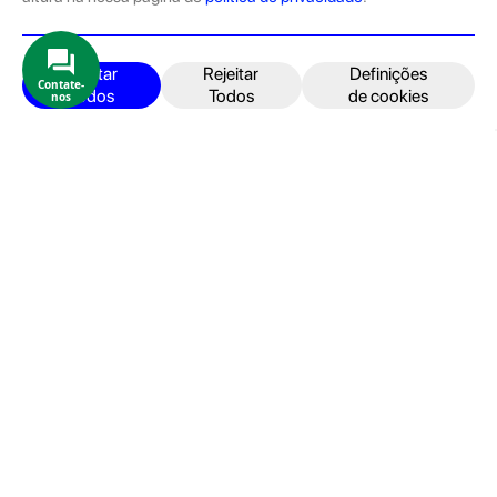
pelas equipas técnicas que connosco trabalham.
Produtos e Serviços
iPhone
Aceitar
Rejeitar
Definições
Contate-
Todos
Todos
de cookies
nos
iPad
Acessórios
Reparações
Retomas
Apoio ao cliente
FAQ's
Devoluções e Garantia
Termos e Condições
Política de Privacidade
Faturação, Pagamento e localização
Seja um Embaixador GeekStore
Livro de Reclamações