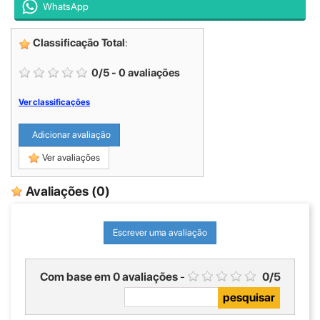
WhatsApp
Classificação Total
:
0
/
5
-
0
avaliações
Ver classificações
Adicionar avaliação
Ver avaliações
Avaliações
(0)
Escrever uma avaliação
Com base em
0
avaliações
-
0
/
5