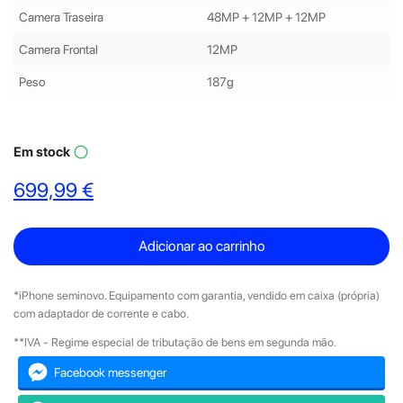
Camera Traseira
48MP + 12MP + 12MP
Camera Frontal
12MP
Peso
187g
Em stock
panorama_fish_eye
699,99 €
Adicionar ao carrinho
*iPhone seminovo. Equipamento com garantia, vendido em caixa (própria)
com adaptador de corrente e cabo.
**IVA - Regime especial de tributação de bens em segunda mão.
Facebook messenger