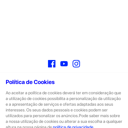
Facebook
YouTube
Instagram
Política de Cookies
Ao aceitar a política de cookies deverá ter em consideração que
Sobre
a utilização de cookies possibilita a personalização da utilização
e a apresentação de serviços e ofertas adaptadas aos seus
A GeekStore é a tua loja de produtos seminovos e novos Apple.
Tratam-se de dispositivos com pouco uso, exposição de loja ou
interesses. Os seus dados pessoais e cookies podem ser
Novos.
utilizados para personalizar os anúncios.Pode saber mais sobre
a nossa utilização de cookies ou alterar a sua escolha a qualquer
Os seminovos são sempre sujeitos a uma inspeção rigorosa
altura na nossa página de
política de privacidade
.