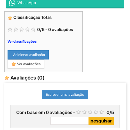
WhatsApp
Classificação Total
:
0
/
5
-
0
avaliações
Ver classificações
Adicionar avaliação
Ver avaliações
Avaliações
(0)
Escrever uma avaliação
Com base em
0
avaliações
-
0
/
5