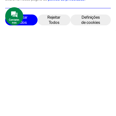
pelas equipas técnicas que connosco trabalham.
Produtos e Serviços
iPhone
Aceitar
Rejeitar
Definições
Contate-
Todos
Todos
de cookies
nos
iPad
Acessórios
Reparações
Retomas
Apoio ao cliente
FAQ's
Devoluções e Garantia
Termos e Condições
Política de Privacidade
Faturação, Pagamento e localização
Seja um Embaixador GeekStore
Livro de Reclamações