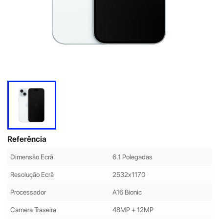
Referência
Dimensão Ecrã
6.1 Polegadas
Resolução Ecrã
2532x1170
Processador
A16 Bionic
Camera Traseira
48MP + 12MP