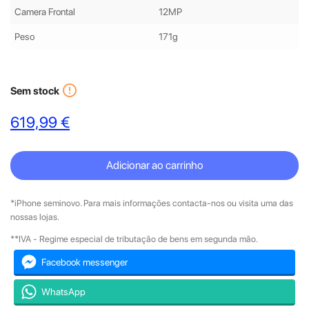
Camera Frontal
12MP
Peso
171g
error_outline
Sem stock
619,99 €
Adicionar ao carrinho
*iPhone seminovo. Para mais informações contacta-nos ou visita uma das
nossas lojas.
**IVA - Regime especial de tributação de bens em segunda mão.
Facebook messenger
WhatsApp