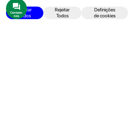
Produtos e Serviços
iPhone
Aceitar
Rejeitar
Definições
Contate-
Todos
Todos
de cookies
nos
iPad
Acessórios
Reparações
Retomas
Apoio ao cliente
FAQ's
Devoluções e Garantia
Termos e Condições
Política de Privacidade
Faturação, Pagamento e localização
Seja um Embaixador GeekStore
Livro de Reclamações