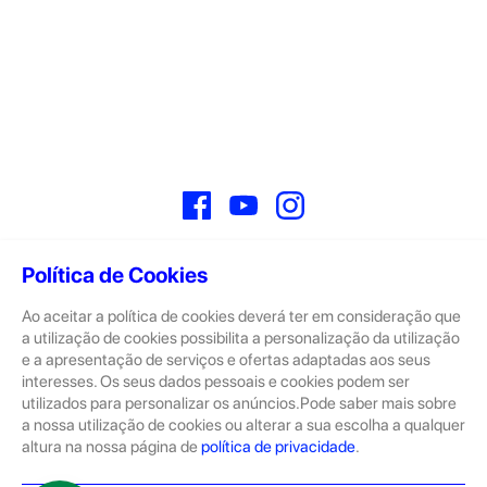
Facebook
YouTube
Instagram
Política de Cookies
Ao aceitar a política de cookies deverá ter em consideração que
Sobre
a utilização de cookies possibilita a personalização da utilização
e a apresentação de serviços e ofertas adaptadas aos seus
A GeekStore é a tua loja de produtos seminovos e novos Apple.
Tratam-se de dispositivos com pouco uso, exposição de loja ou
interesses. Os seus dados pessoais e cookies podem ser
Novos.
utilizados para personalizar os anúncios.Pode saber mais sobre
a nossa utilização de cookies ou alterar a sua escolha a qualquer
Os seminovos são sempre sujeitos a uma inspeção rigorosa
altura na nossa página de
política de privacidade
.
pelas equipas técnicas que connosco trabalham.