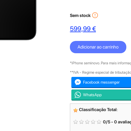
error_outline
Sem stock
599,99 €
Adicionar ao carrinho
*iPhone seminovo. Para mais informaç
**IVA - Regime especial de tributaç
Facebook messenger
WhatsApp
Classificação Total
:
0
/
5
-
0
avalia