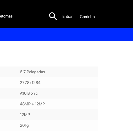

etomas
Entrar
Carrinho

6.7 Polegadas
2778x1284
A16 Bionic
48MP + 12MP
12MP
201g