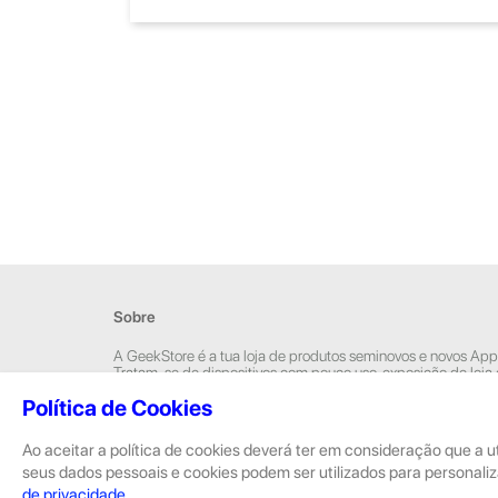
Sobre
A GeekStore é a tua loja de produtos seminovos e novos App
Tratam-se de dispositivos com pouco uso, exposição de loja
Novos.
Política de Cookies
Os seminovos são sempre sujeitos a uma inspeção rigorosa 
equipas técnicas que connosco trabalham.
Ao aceitar a política de cookies deverá ter em consideração que a u
seus dados pessoais e cookies podem ser utilizados para personaliz
de privacidade
.