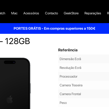
tch
Mac
Acessórios
Contacto
GeekStore
Reparações
R
PORTES GRÁTIS - Em compras superiores a 150€
k - 128GB
Referência
Dimensão Ecrã
Resolução Ecrã
Processador
Camera Traseira
Camera Frontal
Peso