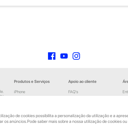
Facebook
YouTube
Instagram
Produtos e Serviços
Apoio ao cliente
Áre
le.
iPhone
FAQ's
Ent
 ou
iPad
Devoluções e Garantia
Cri
New
Acessórios
Termos e Condições
pelas
tilização de cookies possibilita a personalização da utilização e a apr
Reparações
Política de Privacidade
ar os anúncios.Pode saber mais sobre a nossa utilização de cookies ou 
Retomas
Faturação, Pagamento e