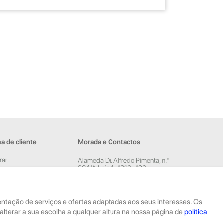
a de cliente
Morada e Contactos
rar
Alameda Dr. Alfredo Pimenta, n.º
204/A Loja 1, 4810-420
ar conta
Guimarães
sletter
Rua Dom Pedro V, n.º 808 R/C,
4785-306 Trofa
esentação de serviços e ofertas adaptadas aos seus interesses. Os
geral@geekstore.pt
alterar a sua escolha a qualquer altura na nossa página de
política
253 715 974