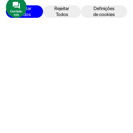
iPhone
Aceitar
Rejeitar
Definições
Contate-
Todos
Todos
de cookies
nos
iPad
Acessórios
Reparações
Retomas
Apoio ao cliente
FAQ's
Devoluções e Garantia
Termos e Condições
Política de Privacidade
Faturação, Pagamento e localização
Seja um Embaixador GeekStore
Livro de Reclamações