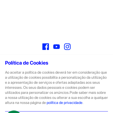
Facebook
YouTube
Instagram
Política de Cookies
Ao aceitar a política de cookies deverá ter em consideração que
Sobre
a utilização de cookies possibilita a personalização da utilização
e a apresentação de serviços e ofertas adaptadas aos seus
A GeekStore é a tua loja de produtos seminovos e novos Apple.
Tratam-se de dispositivos com pouco uso, exposição de loja ou
interesses. Os seus dados pessoais e cookies podem ser
Novos.
utilizados para personalizar os anúncios.Pode saber mais sobre
a nossa utilização de cookies ou alterar a sua escolha a qualquer
Os seminovos são sempre sujeitos a uma inspeção rigorosa
altura na nossa página de
política de privacidade
.
pelas equipas técnicas que connosco trabalham.
Produtos e Serviços