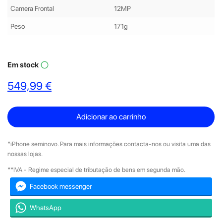
Camera Frontal
12MP
Peso
171g
Em stock
panorama_fish_eye
549,99 €
Adicionar ao carrinho
*iPhone seminovo. Para mais informações contacta-nos ou visita uma das
nossas lojas.
**IVA - Regime especial de tributação de bens em segunda mão.
Facebook messenger
WhatsApp