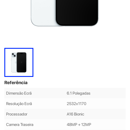
Referência
Dimensão Ecrã
6.1 Polegadas
Resolução Ecrã
2532x1170
Processador
A16 Bionic
Camera Traseira
48MP + 12MP