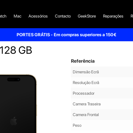
tch
Mac
Acessórios
Contacto
GeekStore
Reparações
R
PORTES GRÁTIS - Em compras superiores a 150€
- 128 GB
Referência
Dimensão Ecrã
Resolução Ecrã
Processador
Camera Traseira
Camera Frontal
Peso