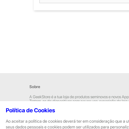
Sobre
A GeekStore é a tua loja de produtos seminovos e novos App
Tratam-se de dispositivos com pouco uso, exposição de loja
Novos.
Política de Cookies
Os seminovos são sempre sujeitos a uma inspeção rigorosa 
equipas técnicas que connosco trabalham.
Ao aceitar a política de cookies deverá ter em consideração que a u
seus dados pessoais e cookies podem ser utilizados para personaliz