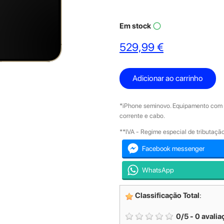
Em stock
panorama_fish_eye
529,99 €
Adicionar ao carrinho
*iPhone seminovo. Equipamento com g
corrente e cabo.
**IVA - Regime especial de tributaç
Facebook messenger
WhatsApp
Classificação Total
:
0
/
5
-
0
avalia