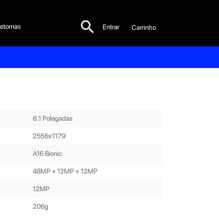

etomas
Entrar
Carrinho

6.1 Polegadas
2556x1179
A16 Bionic
48MP + 12MP + 12MP
12MP
206g