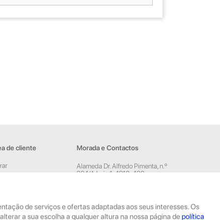
a de cliente
Morada e Contactos
rar
Alameda Dr. Alfredo Pimenta, n.º
204/A Loja 1, 4810-420
ar conta
Guimarães
sletter
Rua Dom Pedro V, n.º 808 R/C,
4785-306 Trofa
esentação de serviços e ofertas adaptadas aos seus interesses. Os
geral@geekstore.pt
alterar a sua escolha a qualquer altura na nossa página de
política