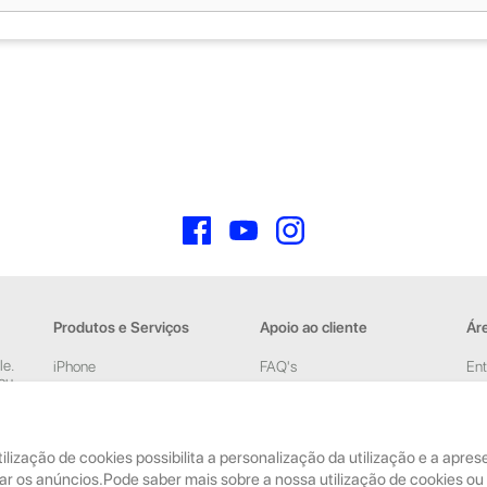
Facebook
YouTube
Instagram
Produtos e Serviços
Apoio ao cliente
Áre
le.
iPhone
FAQ's
Ent
 ou
iPad
Devoluções e Garantia
Cri
New
Acessórios
Termos e Condições
pelas
tilização de cookies possibilita a personalização da utilização e a apr
Reparações
Política de Privacidade
ar os anúncios.Pode saber mais sobre a nossa utilização de cookies ou 