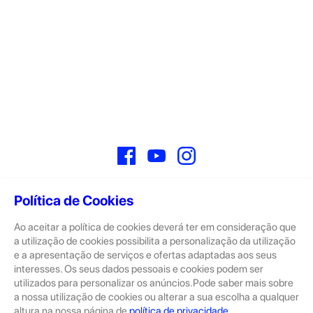
Facebook
YouTube
Instagram
Política de Cookies
Ao aceitar a política de cookies deverá ter em consideração que
Sobre
a utilização de cookies possibilita a personalização da utilização
e a apresentação de serviços e ofertas adaptadas aos seus
A GeekStore é a tua loja de produtos seminovos e novos Apple.
Tratam-se de dispositivos com pouco uso, exposição de loja ou
interesses. Os seus dados pessoais e cookies podem ser
Novos.
utilizados para personalizar os anúncios.Pode saber mais sobre
a nossa utilização de cookies ou alterar a sua escolha a qualquer
Os seminovos são sempre sujeitos a uma inspeção rigorosa
altura na nossa página de
política de privacidade
.