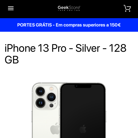


PORTES GRÁTIS - Em compras superiores a 150€
iPhone 13 Pro - Silver - 128
GB