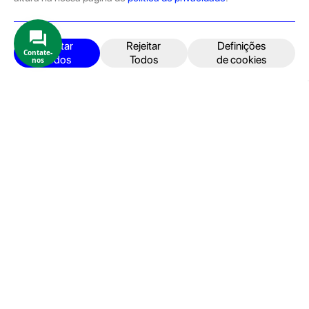
pelas equipas técnicas que connosco trabalham.
Produtos e Serviços
iPhone
Aceitar
Rejeitar
Definições
Contate-
Todos
Todos
de cookies
nos
iPad
Acessórios
Reparações
Retomas
Apoio ao cliente
FAQ's
Devoluções e Garantia
Termos e Condições
Política de Privacidade
Faturação, Pagamento e localização
Seja um Embaixador GeekStore
Livro de Reclamações