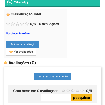
WhatsApp
Classificação Total
:
0
/
5
-
0
avaliações
Ver classificações
Adicionar avaliação
Ver avaliações
Avaliações
(0)
Escrever uma avaliação
Com base em
0
avaliações
-
0
/
5