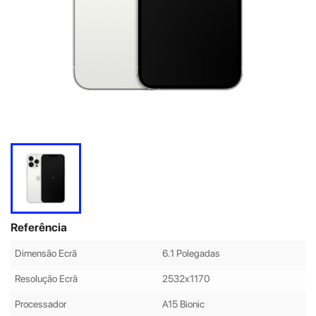
Referência
Dimensão Ecrã
6.1 Polegadas
Resolução Ecrã
2532x1170
Processador
A15 Bionic