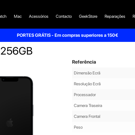
tch
Mac
Acessórios
Contacto
GeekStore
Reparações
R
PORTES GRÁTIS - Em compras superiores a 150€
- 256GB
Referência
Dimensão Ecrã
Resolução Ecrã
Processador
Camera Traseira
Camera Frontal
Peso