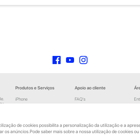
Facebook
YouTube
Instagram
Produtos e Serviços
Apoio ao cliente
Áre
le.
iPhone
FAQ's
Ent
 ou
iPad
Devoluções e Garantia
Cri
New
Acessórios
Termos e Condições
pelas
tilização de cookies possibilita a personalização da utilização e a apr
Reparações
Política de Privacidade
ar os anúncios.Pode saber mais sobre a nossa utilização de cookies ou 
Retomas
Faturação, Pagamento e