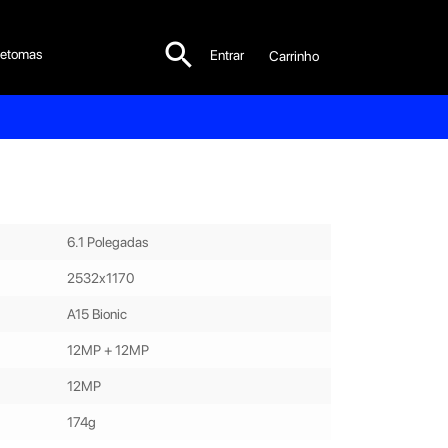

etomas
Entrar
Carrinho

6.1 Polegadas
2532x1170
A15 Bionic
12MP + 12MP
12MP
174g