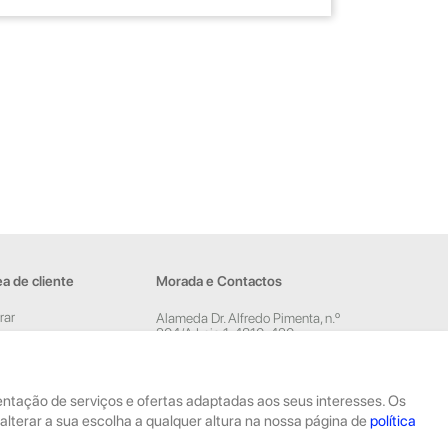
a de cliente
Morada e Contactos
rar
Alameda Dr. Alfredo Pimenta, n.º
204/A Loja 1, 4810-420
ar conta
Guimarães
sletter
Rua Dom Pedro V, n.º 808 R/C,
4785-306 Trofa
esentação de serviços e ofertas adaptadas aos seus interesses. Os
geral@geekstore.pt
alterar a sua escolha a qualquer altura na nossa página de
política
253 715 974
(Chamada para rede fixa nacional)