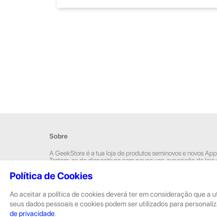
Sobre
A GeekStore é a tua loja de produtos seminovos e novos App
Tratam-se de dispositivos com pouco uso, exposição de loja
Novos.
Política de Cookies
Os seminovos são sempre sujeitos a uma inspeção rigorosa 
equipas técnicas que connosco trabalham.
Ao aceitar a política de cookies deverá ter em consideração que a u
seus dados pessoais e cookies podem ser utilizados para personaliz
de privacidade
.