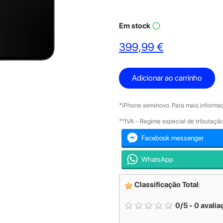
Em stock
panorama_fish_eye
399,99 €
Adicionar ao carrinho
*iPhone seminovo. Para mais informaç
**IVA - Regime especial de tributaç
Facebook messenger
WhatsApp
Classificação Total
:
0
/
5
-
0
avalia