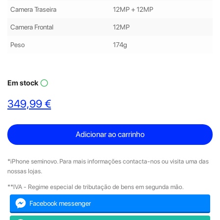
Camera Traseira
12MP + 12MP
Camera Frontal
12MP
Peso
174g
Em stock
panorama_fish_eye
349,99 €
Adicionar ao carrinho
*iPhone seminovo. Para mais informações contacta-nos ou visita uma das
nossas lojas.
**IVA - Regime especial de tributação de bens em segunda mão.
Facebook messenger