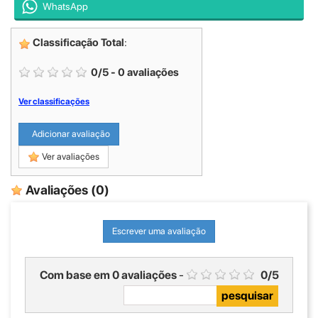
WhatsApp
Classificação Total
:
0
/
5
-
0
avaliações
Ver classificações
Adicionar avaliação
Ver avaliações
Avaliações
(0)
Escrever uma avaliação
Com base em
0
avaliações
-
0
/
5