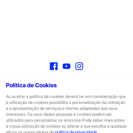
Facebook
YouTube
Instagram
Política de Cookies
Ao aceitar a política de cookies deverá ter em consideração que
Sobre
a utilização de cookies possibilita a personalização da utilização
e a apresentação de serviços e ofertas adaptadas aos seus
A GeekStore é a tua loja de produtos seminovos e novos Apple.
Tratam-se de dispositivos com pouco uso, exposição de loja ou
interesses. Os seus dados pessoais e cookies podem ser
Novos.
utilizados para personalizar os anúncios.Pode saber mais sobre
a nossa utilização de cookies ou alterar a sua escolha a qualquer
Os seminovos são sempre sujeitos a uma inspeção rigorosa
altura na nossa página de
política de privacidade
.