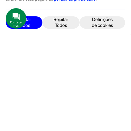
pelas equipas técnicas que connosco trabalham.
Produtos e Serviços
iPhone
Aceitar
Rejeitar
Definições
Contate-
Todos
Todos
de cookies
nos
iPad
Acessórios
Reparações
Retomas
Apoio ao cliente
FAQ's
Devoluções e Garantia
Termos e Condições
Política de Privacidade
Faturação, Pagamento e localização
Seja um Embaixador GeekStore
Livro de Reclamações