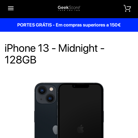


PORTES GRÁTIS - Em compras superiores a 150€
iPhone 13 - Midnight -
128GB