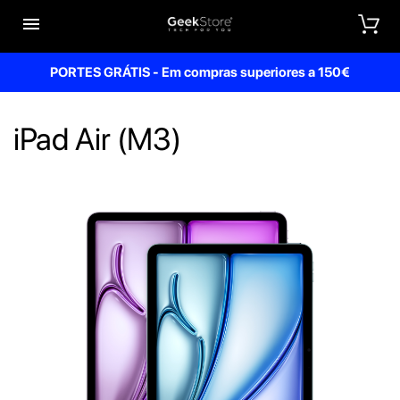


PORTES GRÁTIS - Em compras superiores a 150€
iPad Air (M3)