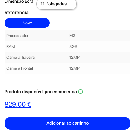
Dimensão Ecrã
Referência
Novo
Processador
M3
RAM
8GB
Camera Traseira
12MP
Camera Frontal
12MP
Produto disponível por encomenda
panorama_fish_eye
829,00 €
Adicionar ao carrinho