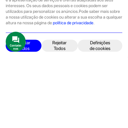
e a apresentação de serviços e ofertas adaptadas aos seus
A GeekStore é a tua loja de produtos seminovos e novos Apple.
Tratam-se de dispositivos com pouco uso, exposição de loja ou
interesses. Os seus dados pessoais e cookies podem ser
Novos.
utilizados para personalizar os anúncios.Pode saber mais sobre
a nossa utilização de cookies ou alterar a sua escolha a qualquer
Os seminovos são sempre sujeitos a uma inspeção rigorosa
altura na nossa página de
política de privacidade
.
pelas equipas técnicas que connosco trabalham.
Produtos e Serviços
iPhone
Aceitar
Rejeitar
Definições
Contate-
Todos
Todos
de cookies
nos
iPad
Acessórios
Reparações
Retomas
Apoio ao cliente
FAQ's
Devoluções e Garantia
Termos e Condições
Política de Privacidade