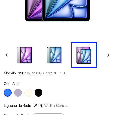


Modelo
128 Gb
256 GB
512 Gb
1 Tb
Cor
Azul
Purple
Starlight
Space
Azul
Black
Ligação de Rede
Wi-Fi
Wi-Fi + Cellular