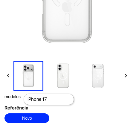


modelos
Referência
Novo