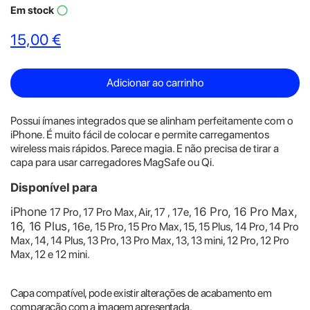
Em stock
panorama_fish_eye
15,00 €
Adicionar ao carrinho
Possui ímanes integrados que se alinham perfeitamente com o
iPhone. É muito fácil de colocar e permite carregamentos
wireless mais rápidos. Parece magia. E não precisa de tirar a
capa para usar carregadores MagSafe ou Qi.
Disponível para
iPhone
16 Pro, 16 Pro Max,
17 Pro, 17 Pro Max, Air, 17
,
17e
,
16, 16 Plus,
16e,
15 Pro, 15 Pro Max, 15, 15 Plus,
14 Pro, 14 Pro
Max, 14, 14 Plus, 13 Pro, 13 Pro Max, 13, 13 mini, 12 Pro, 12 Pro
Max, 12 e 12 mini.
Capa compatível, pode existir alterações de acabamento em
comparação com a imagem apresentada.