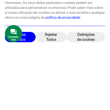
Tratam-se de dispositivos com pouco uso, exposição de loja ou
interesses. Os seus dados pessoais e cookies podem ser
Novos.
utilizados para personalizar os anúncios.Pode saber mais sobre
a nossa utilização de cookies ou alterar a sua escolha a qualquer
Os seminovos são sempre sujeitos a uma inspeção rigorosa
altura na nossa página de
política de privacidade
.
pelas equipas técnicas que connosco trabalham.
Produtos e Serviços
iPhone
Aceitar
Rejeitar
Definições
Contate-
Todos
Todos
de cookies
nos
iPad
Acessórios
Reparações
Retomas
Apoio ao cliente
FAQ's
Devoluções e Garantia
Termos e Condições
Política de Privacidade