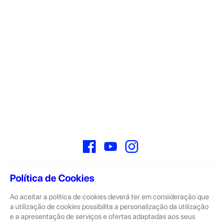
Facebook
YouTube
Instagram
Política de Cookies
Ao aceitar a política de cookies deverá ter em consideração que
Sobre
a utilização de cookies possibilita a personalização da utilização
e a apresentação de serviços e ofertas adaptadas aos seus
A GeekStore é a tua loja de produtos seminovos e novos Apple.