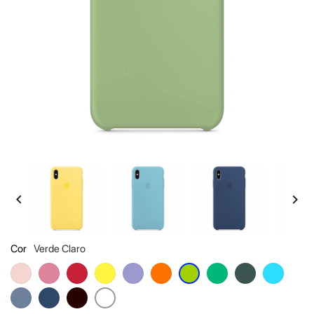


Cor
Verde Claro
Rosa
Rosa
Vermelho
Amarelo
Roxo
Laranja
Verde
Verde
Azul
Verde
Claro
Escuro
Claro
Claro
Azul
Azul
Preto
Branco
Escuro