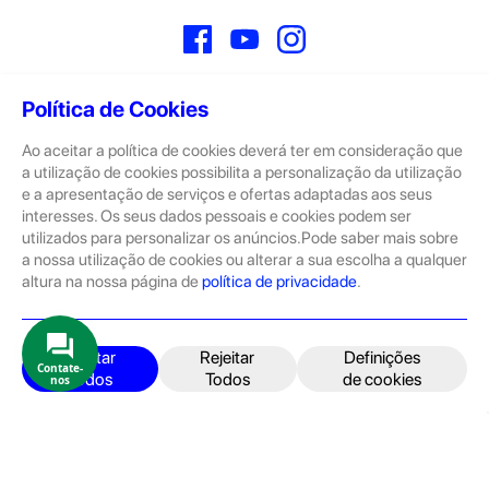
Facebook
YouTube
Instagram
Política de Cookies
Ao aceitar a política de cookies deverá ter em consideração que
Sobre
a utilização de cookies possibilita a personalização da utilização
e a apresentação de serviços e ofertas adaptadas aos seus
A GeekStore é a tua loja de produtos seminovos e novos Apple.
Tratam-se de dispositivos com pouco uso, exposição de loja ou
interesses. Os seus dados pessoais e cookies podem ser
Novos.
utilizados para personalizar os anúncios.Pode saber mais sobre
a nossa utilização de cookies ou alterar a sua escolha a qualquer
Os seminovos são sempre sujeitos a uma inspeção rigorosa
altura na nossa página de
política de privacidade
.
pelas equipas técnicas que connosco trabalham.
Produtos e Serviços
iPhone
Aceitar
Rejeitar
Definições
Contate-
Todos
Todos
de cookies
nos
iPad
Acessórios
Reparações
Retomas