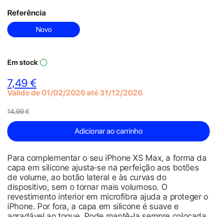
Referência
Novo
Em stock
panorama_fish_eye
7,49 €
Válido de 01/02/2026 até 31/12/2026
14,99 €
Adicionar ao carrinho
Para complementar o seu iPhone XS Max, a forma da
capa em silicone ajusta‑se na perfeição aos botões
de volume, ao botão lateral e às curvas do
dispositivo, sem o tornar mais volumoso. O
revestimento interior em microfibra ajuda a proteger o
iPhone. Por fora, a capa em silicone é suave e
agradável ao toque. Pode mantê-la sempre colocada,