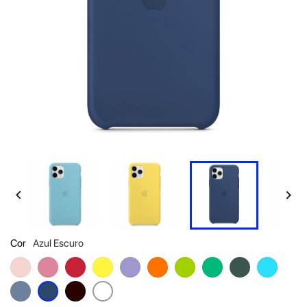


Cor
Azul Escuro
Rosa
Rosa
Vermelho
Amarelo
Roxo
Laranja
Verde
Verde
Verde
Azul
Claro
Claro
Escuro
Claro
Azul
Preto
Azul
Branco
Escuro