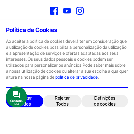
Facebook
YouTube
Instagram
Política de Cookies
Ao aceitar a política de cookies deverá ter em consideração que
Sobre
a utilização de cookies possibilita a personalização da utilização
e a apresentação de serviços e ofertas adaptadas aos seus
A GeekStore é a tua loja de produtos seminovos e novos Apple.
Tratam-se de dispositivos com pouco uso, exposição de loja ou
interesses. Os seus dados pessoais e cookies podem ser
Novos.
utilizados para personalizar os anúncios.Pode saber mais sobre
a nossa utilização de cookies ou alterar a sua escolha a qualquer
Os seminovos são sempre sujeitos a uma inspeção rigorosa
altura na nossa página de
política de privacidade
.
pelas equipas técnicas que connosco trabalham.
Produtos e Serviços
iPhone
Aceitar
Rejeitar
Definições
Contate-
Todos
Todos
de cookies
nos
iPad
Acessórios
Reparações
Retomas