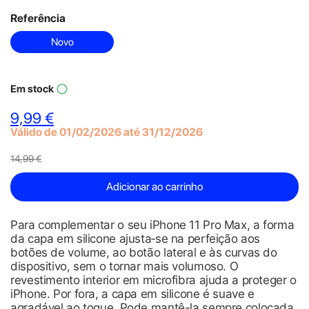
Referência
Novo
Em stock
panorama_fish_eye
9,99 €
Válido de 01/02/2026 até 31/12/2026
14,99 €
Adicionar ao carrinho
Para complementar o seu iPhone 11 Pro Max, a forma
da capa em silicone ajusta‑se na perfeição aos
botões de volume, ao botão lateral e às curvas do
dispositivo, sem o tornar mais volumoso. O
revestimento interior em microfibra ajuda a proteger o
iPhone. Por fora, a capa em silicone é suave e
agradável ao toque. Pode mantê-la sempre colocada,