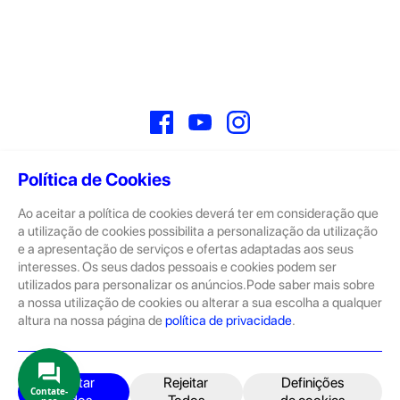
Facebook
YouTube
Instagram
Política de Cookies
Ao aceitar a política de cookies deverá ter em consideração que
Sobre
a utilização de cookies possibilita a personalização da utilização
e a apresentação de serviços e ofertas adaptadas aos seus
A GeekStore é a tua loja de produtos seminovos e novos Apple.
Tratam-se de dispositivos com pouco uso, exposição de loja ou
interesses. Os seus dados pessoais e cookies podem ser
Novos.
utilizados para personalizar os anúncios.Pode saber mais sobre
a nossa utilização de cookies ou alterar a sua escolha a qualquer
Os seminovos são sempre sujeitos a uma inspeção rigorosa
altura na nossa página de
política de privacidade
.
pelas equipas técnicas que connosco trabalham.
Produtos e Serviços
iPhone
Aceitar
Rejeitar
Definições
Contate-