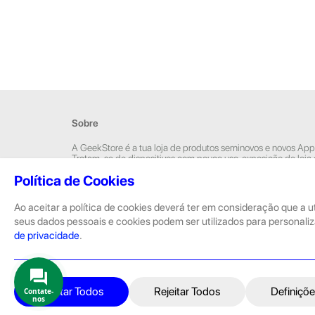
Sobre
A GeekStore é a tua loja de produtos seminovos e novos App
Tratam-se de dispositivos com pouco uso, exposição de loja
Novos.
Política de Cookies
Os seminovos são sempre sujeitos a uma inspeção rigorosa 
equipas técnicas que connosco trabalham.
Ao aceitar a política de cookies deverá ter em consideração que a u
seus dados pessoais e cookies podem ser utilizados para personaliz
de privacidade
.
Aceitar Todos
Rejeitar Todos
Definiçõe
Contate-
nos