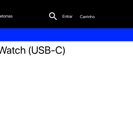

etomas
Entrar
Carrinho

 Watch (USB-C)