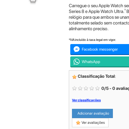
Carregue o seu Apple Watch se
Series 8 e Apple Watch Ultra.¹ 
relógio para que ambos se unam
totalmente selado sem contactos
alinhamento preciso.
*IVA incluído à taxa legal em vigor.
Facebook messenger
WhatsApp
Classificação Total
:
0
/
5
-
0
avalia
Ver classificações
Adicionar avaliação
Ver avaliações