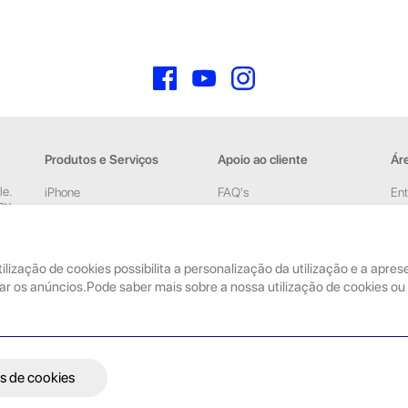
Facebook
YouTube
Instagram
Produtos e Serviços
Apoio ao cliente
Áre
le.
iPhone
FAQ's
Ent
 ou
iPad
Devoluções e Garantia
Cri
New
Acessórios
Termos e Condições
pelas
tilização de cookies possibilita a personalização da utilização e a apr
Reparações
Política de Privacidade
ar os anúncios.Pode saber mais sobre a nossa utilização de cookies ou 
Retomas
Faturação, Pagamento e
localização
Seja um Embaixador
GeekStore
s de cookies
Livro de Reclamações