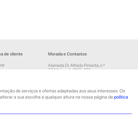
a de cliente
Morada e Contactos
rar
Alameda Dr. Alfredo Pimenta, n.º
204/A Loja 1, 4810-420
ar conta
Guimarães
sletter
Rua Dom Pedro V, n.º 808 R/C,
4785-306 Trofa
esentação de serviços e ofertas adaptadas aos seus interesses. Os
geral@geekstore.pt
alterar a sua escolha a qualquer altura na nossa página de
política
253 715 974
(Chamada para rede fixa nacional)