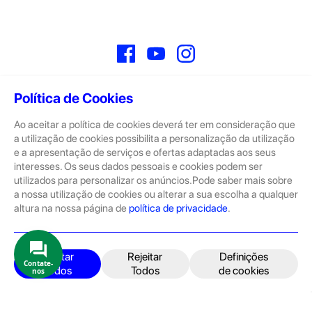
Facebook
YouTube
Instagram
Política de Cookies
Ao aceitar a política de cookies deverá ter em consideração que
Sobre
a utilização de cookies possibilita a personalização da utilização
e a apresentação de serviços e ofertas adaptadas aos seus
A GeekStore é a tua loja de produtos seminovos e novos Apple.
Tratam-se de dispositivos com pouco uso, exposição de loja ou
interesses. Os seus dados pessoais e cookies podem ser
Novos.
utilizados para personalizar os anúncios.Pode saber mais sobre
a nossa utilização de cookies ou alterar a sua escolha a qualquer
Os seminovos são sempre sujeitos a uma inspeção rigorosa
altura na nossa página de
política de privacidade
.
pelas equipas técnicas que connosco trabalham.
Produtos e Serviços
iPhone
Aceitar
Rejeitar
Definições
Contate-
Todos
Todos
de cookies
nos
iPad
Acessórios