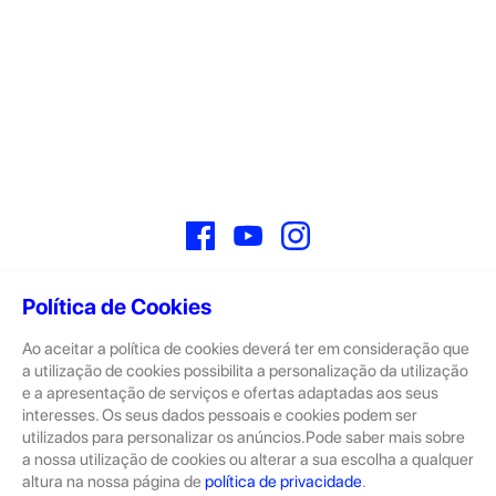
Facebook
YouTube
Instagram
Política de Cookies
Ao aceitar a política de cookies deverá ter em consideração que
Sobre
a utilização de cookies possibilita a personalização da utilização
e a apresentação de serviços e ofertas adaptadas aos seus
A GeekStore é a tua loja de produtos seminovos e novos Apple.
Tratam-se de dispositivos com pouco uso, exposição de loja ou
interesses. Os seus dados pessoais e cookies podem ser
Novos.
utilizados para personalizar os anúncios.Pode saber mais sobre
a nossa utilização de cookies ou alterar a sua escolha a qualquer
Os seminovos são sempre sujeitos a uma inspeção rigorosa
altura na nossa página de
política de privacidade
.
pelas equipas técnicas que connosco trabalham.