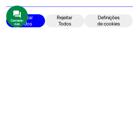
Produtos e Serviços
iPhone
Aceitar
Rejeitar
Definições
Contate-
Todos
Todos
de cookies
nos
iPad
Acessórios
Reparações
Retomas
Apoio ao cliente
FAQ's
Devoluções e Garantia
Termos e Condições
Política de Privacidade
Faturação, Pagamento e localização
Seja um Embaixador GeekStore
Livro de Reclamações