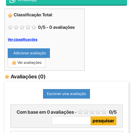
Classificação Total
:
0
/
5
-
0
avaliações
Ver classificações
Adicionar avaliação
Ver avaliações
Avaliações
(0)
Escrever uma avaliação
Com base em
0
avaliações
-
0
/
5