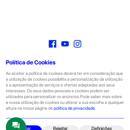
Facebook
YouTube
Instagram
Política de Cookies
Ao aceitar a política de cookies deverá ter em consideração que
Sobre
a utilização de cookies possibilita a personalização da utilização
e a apresentação de serviços e ofertas adaptadas aos seus
A GeekStore é a tua loja de produtos seminovos e novos Apple.
Tratam-se de dispositivos com pouco uso, exposição de loja ou
interesses. Os seus dados pessoais e cookies podem ser
Novos.
utilizados para personalizar os anúncios.Pode saber mais sobre
a nossa utilização de cookies ou alterar a sua escolha a qualquer
Os seminovos são sempre sujeitos a uma inspeção rigorosa
altura na nossa página de
política de privacidade
.
pelas equipas técnicas que connosco trabalham.
Produtos e Serviços
iPhone
Aceitar
Rejeitar
Definições