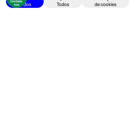
Contate-
Todos
Todos
de cookies
nos
iPad
Acessórios
Reparações
Retomas
Apoio ao cliente
FAQ's
Devoluções e Garantia
Termos e Condições
Política de Privacidade
Faturação, Pagamento e localização
Seja um Embaixador GeekStore
Livro de Reclamações
Área de cliente
Entrar