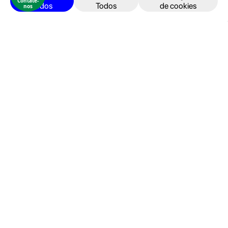
Contate-
Todos
Todos
de cookies
nos
iPad
Acessórios
Reparações
Retomas
Apoio ao cliente
FAQ's
Devoluções e Garantia
Termos e Condições
Política de Privacidade
Faturação, Pagamento e localização
Seja um Embaixador GeekStore
Livro de Reclamações
Área de cliente
Entrar