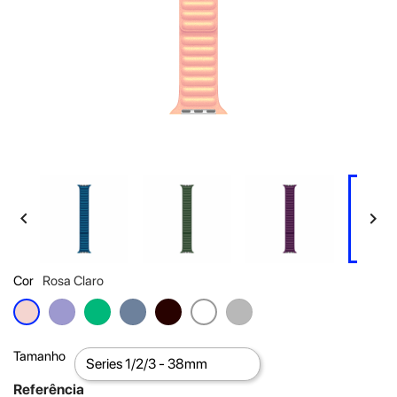


Cor
Rosa Claro
Roxo
Verde
Azul
Preto
Cinza
Rosa
Branco
Claro
Tamanho
Referência