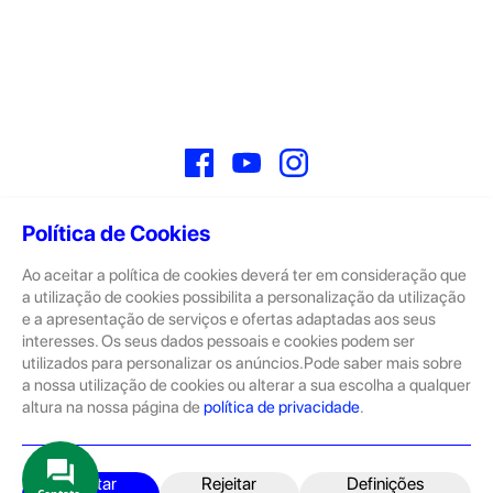
Facebook
YouTube
Instagram
Política de Cookies
Ao aceitar a política de cookies deverá ter em consideração que
Sobre
a utilização de cookies possibilita a personalização da utilização
e a apresentação de serviços e ofertas adaptadas aos seus
A GeekStore é a tua loja de produtos seminovos e novos Apple.
Tratam-se de dispositivos com pouco uso, exposição de loja ou
interesses. Os seus dados pessoais e cookies podem ser
Novos.
utilizados para personalizar os anúncios.Pode saber mais sobre
a nossa utilização de cookies ou alterar a sua escolha a qualquer
Os seminovos são sempre sujeitos a uma inspeção rigorosa
altura na nossa página de
política de privacidade
.
pelas equipas técnicas que connosco trabalham.
Produtos e Serviços
iPhone
Aceitar
Rejeitar
Definições