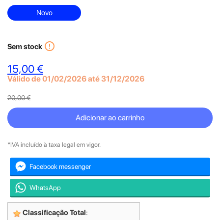
Novo
error_outline
Sem stock
15,00 €
Válido de 01/02/2026 até 31/12/2026
20,00 €
Adicionar ao carrinho
*IVA incluído à taxa legal em vigor.
Facebook messenger
WhatsApp
Classificação Total
: