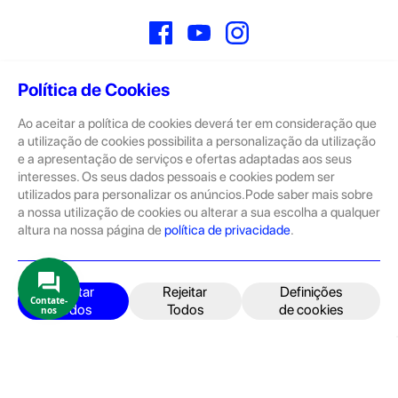
Facebook
YouTube
Instagram
Política de Cookies
Ao aceitar a política de cookies deverá ter em consideração que
Sobre
a utilização de cookies possibilita a personalização da utilização
e a apresentação de serviços e ofertas adaptadas aos seus
A GeekStore é a tua loja de produtos seminovos e novos Apple.
Tratam-se de dispositivos com pouco uso, exposição de loja ou
interesses. Os seus dados pessoais e cookies podem ser
Novos.
utilizados para personalizar os anúncios.Pode saber mais sobre
a nossa utilização de cookies ou alterar a sua escolha a qualquer
Os seminovos são sempre sujeitos a uma inspeção rigorosa
altura na nossa página de
política de privacidade
.
pelas equipas técnicas que connosco trabalham.
Produtos e Serviços
iPhone
Aceitar
Rejeitar
Definições
Contate-
Todos
Todos
de cookies
nos
iPad
Acessórios
Reparações
Retomas